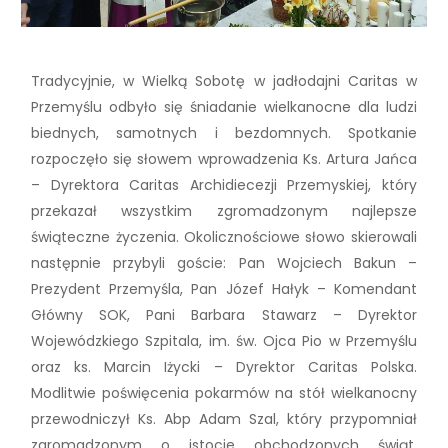
Tradycyjnie, w Wielką Sobotę w jadłodajni Caritas w
Przemyślu odbyło się śniadanie wielkanocne dla ludzi
biednych, samotnych i bezdomnych. Spotkanie
rozpoczęło się słowem wprowadzenia Ks. Artura Jańca
– Dyrektora Caritas Archidiecezji Przemyskiej, który
przekazał wszystkim zgromadzonym najlepsze
świąteczne życzenia. Okolicznościowe słowo skierowali
następnie przybyli goście: Pan Wojciech Bakun –
Prezydent Przemyśla, Pan Józef Hałyk – Komendant
Główny SOK, Pani Barbara Stawarz – Dyrektor
Wojewódzkiego Szpitala, im. św. Ojca Pio w Przemyślu
oraz ks. Marcin Iżycki – Dyrektor Caritas Polska.
Modlitwie poświęcenia pokarmów na stół wielkanocny
przewodniczył Ks. Abp Adam Szal, który przypomniał
zgromadzonym o istocie obchodzonych świąt,