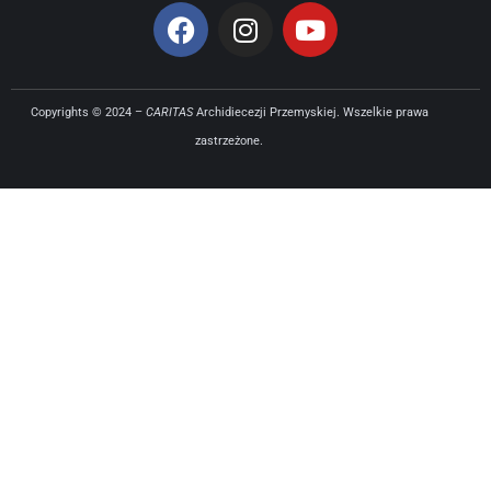
Copyrights © 2024 –
CARITAS
Archidiecezji Przemyskiej. Wszelkie prawa
zastrzeżone.