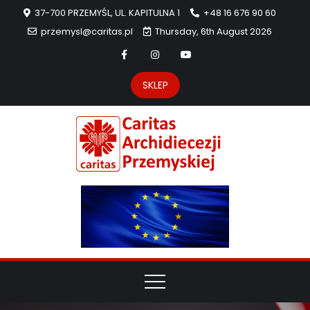
37-700 PRZEMYŚL, UL. KAPITULNA 1
+48 16 676 90 60
przemysl@caritas.pl
Thursday, 6th August 2026
SKLEP
Carit
Strona Caritas
Archidiecezji
Archidie
Przemyskiej –
pomoc
Przemys
potrzebującym
dzieła
miłosierdzia