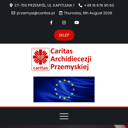
37-700 PRZEMYŚL, UL. KAPITULNA 1
+48 16 676 90 60
przemysl@caritas.pl
Thursday, 6th August 2026
SKLEP
Carit
Strona Caritas
Archidiecezji
Archidie
Przemyskiej –
pomoc
Przemys
potrzebującym
dzieła
miłosierdzia