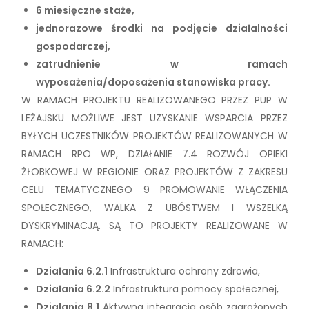
6 miesięczne staże,
jednorazowe środki na podjęcie działalności
gospodarczej,
zatrudnienie w ramach
wyposażenia/doposażenia stanowiska pracy.
W RAMACH PROJEKTU REALIZOWANEGO PRZEZ PUP W
LEŻAJSKU MOŻLIWE JEST UZYSKANIE WSPARCIA PRZEZ
BYŁYCH UCZESTNIKÓW PROJEKTÓW REALIZOWANYCH W
RAMACH RPO WP, DZIAŁANIE 7.4 ROZWÓJ OPIEKI
ŻŁOBKOWEJ W REGIONIE ORAZ PROJEKTÓW Z ZAKRESU
CELU TEMATYCZNEGO 9 PROMOWANIE WŁĄCZENIA
SPOŁECZNEGO, WALKA Z UBÓSTWEM I WSZELKĄ
DYSKRYMINACJĄ. SĄ TO PROJEKTY REALIZOWANE W
RAMACH:
Działania 6.2.1
Infrastruktura ochrony zdrowia,
Działania 6.2.2
Infrastruktura pomocy społecznej,
Działania 8.1
Aktywna integracja osób zagrożonych