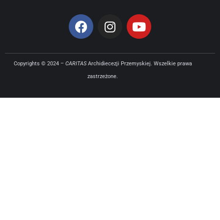
Copyrights © 2024 –
CARITAS
Archidiecezji Przemyskiej. Wszelkie prawa
zastrzeżone.