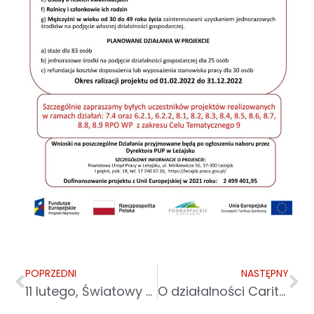
POPRZEDNI
NASTĘPNY
11 lutego, Światowy Dzień Chorego. Pomóż małym bohaterom w codziennej walce z chorobą
O działalności Caritas w TVP Rzeszów