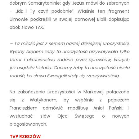
dobrym Samarytaninie: gdy Jezus mówi do zebranych
– „Idź i Ty czyń podobnie”. Właśnie ten fragment
Ulmowie podkreślili w swojej domowej Biblii dopisując
obok słowo TAK.
– Ta miłość jest z sercem naszej dzisiejszej uroczystości.
Byłoby błędem żeby ta uroczystość przywoływała tylko
terror i okrucieństwo zadane przez oprawców, których
już osądziła historia. Chcemy żeby ta uroczystość niosła
radość, bo słowa Ewangelii stały się rzeczywistością.
Na zakończenie uroczystości w Markowej połączono
się z Watykanem, by wspólnie z papieżem
Franciszkiem odmówić modlitwę Anioł Pański. I
wysłuchać słów Ojca Świętego o nowych
błogosławionych.
TVP RZESZÓW