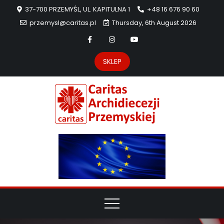
37-700 PRZEMYŚL, UL. KAPITULNA 1
+48 16 676 90 60
przemysl@caritas.pl
Thursday, 6th August 2026
SKLEP
Carit
Strona Caritas
Archidiecezji
Archidie
Przemyskiej –
pomoc
Przemys
potrzebującym
dzieła
miłosierdzia