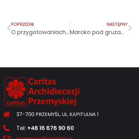
POPRZEDNI
NASTĘPNY
O przygotowaniach do Beatyfikacji Rodziny Ulmów w TVP Rzeszów
Maroko pod gruzami. Pomoc dla ofiar pilnie potrzebna!
37-700 PRZEMYŚL, UL. KAPITULNA 1
Tel:
+48 16 676 90 60
przemysl@caritas.pl