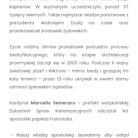
kapłanów. W eucharystii uczestniczyło ponad 37
tysięcy wiernych. Także najwyższe władze państwowe z
prezydenta Andrzejem Dudą na czele oraz
przedstawiciel środowisk żydowskich.
Życie rodziny Ulmów przedstawił postulator procesu
beatyfikacyjnego, który na etapie archidiecezji
przemyskiej zaczął się w 2003 roku. Podczas II wojny
światowej Józef i Wiktoria – mimo biedy i grożącej im
kary śmierci – przez 1,5 roku ukrywali w swoim domu
ośmioro żydowskim sąsiadów.
Kardynał
Marcello Semeraro
– prefekt watykańskiej
Dykasterii Spraw Kanonizacyjnych odczytał list
apostolski papieża Franciszka.
– Naszą władzą apostolską zezwalamy aby odtąd