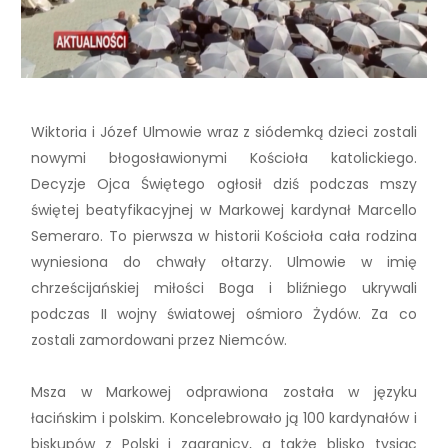
Wiktoria i Józef Ulmowie wraz z siódemką dzieci zostali
nowymi błogosławionymi Kościoła katolickiego.
Decyzje Ojca Świętego ogłosił dziś podczas mszy
świętej beatyfikacyjnej w Markowej kardynał Marcello
Semeraro. To pierwsza w historii Kościoła cała rodzina
wyniesiona do chwały ołtarzy. Ulmowie w imię
chrześcijańskiej miłości Boga i bliźniego ukrywali
podczas II wojny światowej ośmioro Żydów. Za co
zostali zamordowani przez Niemców.
Msza w Markowej odprawiona została w języku
łacińskim i polskim. Koncelebrowało ją 100 kardynałów i
biskupów z Polski i zagranicy, a także blisko tysiąc