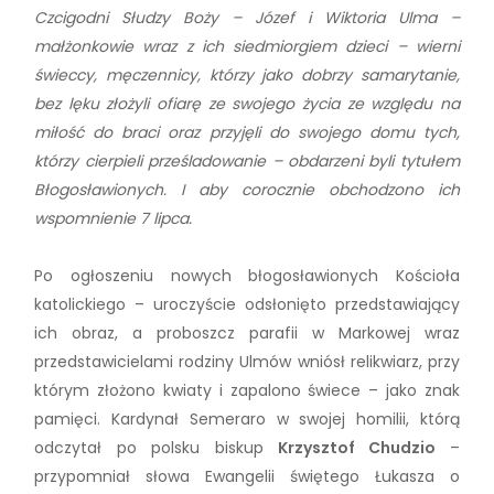
Czcigodni Słudzy Boży – Józef i Wiktoria Ulma –
małżonkowie wraz z ich siedmiorgiem dzieci – wierni
świeccy, męczennicy, którzy jako dobrzy samarytanie,
bez lęku złożyli ofiarę ze swojego życia ze względu na
miłość do braci oraz przyjęli do swojego domu tych,
którzy cierpieli prześladowanie – obdarzeni byli tytułem
Błogosławionych. I aby corocznie obchodzono ich
wspomnienie 7 lipca.
Po ogłoszeniu nowych błogosławionych Kościoła
katolickiego – uroczyście odsłonięto przedstawiający
ich obraz, a proboszcz parafii w Markowej wraz
przedstawicielami rodziny Ulmów wniósł relikwiarz, przy
którym złożono kwiaty i zapalono świece – jako znak
pamięci. Kardynał Semeraro w swojej homilii, którą
odczytał po polsku biskup
Krzysztof Chudzio
–
przypomniał słowa Ewangelii świętego Łukasza o