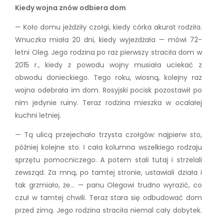
Kiedy wojna znów odbiera dom
— Koło domu jeździły czołgi, kiedy córka akurat rodziła.
Wnuczka miała 20 dni, kiedy wyjeżdżała — mówi 72-
letni Oleg. Jego rodzina po raz pierwszy straciła dom w
2015 r., kiedy z powodu wojny musiała uciekać z
obwodu donieckiego. Tego roku, wiosną, kolejny raz
wojna odebrała im dom. Rosyjski pocisk pozostawił po
nim jedynie ruiny. Teraz rodzina mieszka w ocalałej
kuchni letniej.
— Tą ulicą przejechało trzysta czołgów: najpierw sto,
później kolejne sto. I cała kolumna wszelkiego rodzaju
sprzętu pomocniczego. A potem stali tutaj i strzelali
zewsząd. Za mną, po tamtej stronie, ustawiali działa i
tak grzmiało, że… — panu Olegowi trudno wyrazić, co
czuł w tamtej chwili. Teraz stara się odbudować dom
przed zimą. Jego rodzina straciła niemal cały dobytek.