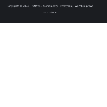
Copyrights © 2024 –
CARITAS
Archidiecezji Przemyskiej. Wszelkie prawa
zastrzeżone.