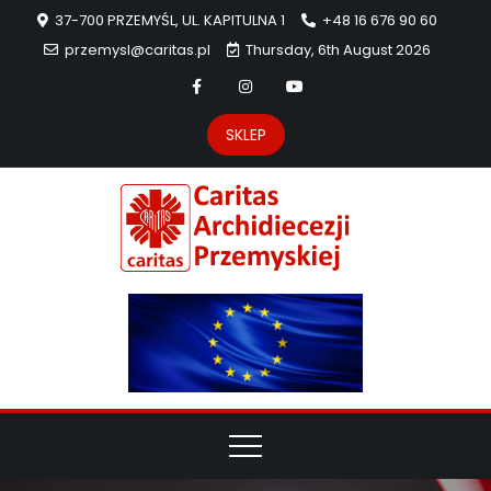
37-700 PRZEMYŚL, UL. KAPITULNA 1
+48 16 676 90 60
przemysl@caritas.pl
Thursday, 6th August 2026
SKLEP
Carit
Strona Caritas
Archidiecezji
Archidie
Przemyskiej –
pomoc
Przemys
potrzebującym
dzieła
miłosierdzia