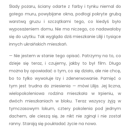
Ślady pożaru, ściany odarte z farby i tynku niemal do
gołego muru, powybijane okna, podłogi pokryte grubą
warstwą gruzu i szczątkami tego, co kiedyś było
wyposażeniem domu. Nie ma niczego, co nadawałoby
się do użytku. Tak wygląda dziś mieszkanie Liliji i tysiące
innych ukraińskich mieszkań.
— Nie jestem w stanie tego opisać. Patrzymy na to, co
dzieje się teraz, i czujemy, jakby to był film. Długo
można by opowiadać o tym, co się działo, ale nie chcę,
bo to tylko wywołuje łzy i zdenerwowanie. Pamięć o
tym jest trudna do zniesienia — mówi Lilija. Jej liczna,
wielopokoleniowa rodzina mieszkała w Irpieniu, w
dwóch mieszkaniach w bloku. Teraz wszyscy żyją w
tymczasowym lokum, cztery pokolenia pod jednym
dachem, ale cieszą się, że nikt nie zginął i nie został
ranny. Starają się poukładać życie na nowo.