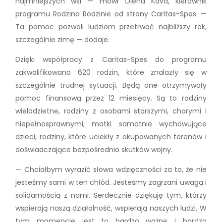
najmniejszych wsi — mówi Olena Kava, kierownik
programu Rodzina Rodzinie od strony Caritas-Spes. —
Ta pomoc pozwoli ludziom przetrwać najbliższy rok,
szczególnie zimę — dodaje.
Dzięki współpracy z Caritas-Spes do programu
zakwalifikowano 620 rodzin, które znalazły się w
szczególnie trudnej sytuacji. Będą one otrzymywały
pomoc finansową przez 12 miesięcy. Są to rodziny
wielodzietne, rodziny z osobami starszymi, chorymi i
niepełnosprawnymi, matki samotnie wychowujące
dzieci, rodziny, które uciekły z okupowanych terenów i
doświadczające bezpośrednio skutków wojny.
— Chciałbym wyrazić słowa wdzięczności za to, że nie
jesteśmy sami w ten chłód. Jesteśmy zagrzani uwagą i
solidarnością z nami. Serdecznie dziękuję tym, którzy
wspierają naszą działalność, wspierają naszych ludzi. W
tym momencie jest to bardzo ważne i bardzo