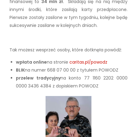
finansowej to
34 mln zł.
Składają się na nią między
innymi środki, które zasilają karty przedpłacone.
Pierwsze zostały zasilone w tym tygodniu, kolejne będę
sukcesywnie zasilane w kolejnych dniach.
Tak możesz wesprzeć osoby, które dotknęła powódź:
wpłata online
na stronie
caritas.pl/powodz
BLIK
na numer 668 07 00 00 z tytułem POWODZ
przelew tradycyjny
na konto 77 1160 2202 0000
0000 3436 4384 z dopiskiem POWODZ