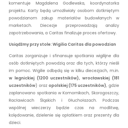
komentuje Magdalena Godlewska, koordynatorka
projektu. Karty będą umożliwiały osobom dotkniętym
powodzianom zakup materiałów budowlanych w
marketach. Diecezje przeprowadzają analizy
zapotrzebowania, a Caritas finalizuje proces ofertowy.
Usiądźmy przy stole: Wigilia Caritas dla powodzian
Caritas zorganizuje i sfinansuje spotkania wigilijne dla
osób dotkniętych powodzią oraz dla tych, którzy nieśli
im pomoc. Wigilie odbędą się w kilku diecezjach, m.in.
w legnickiej (1200 uczestników), wrocławskiej (181
uczestników
) oraz
opolskiej (175 uczestników)
, gdzie
zaplanowano spotkania w Komornikach, Skorogoszczy,
Racławicach Śląskich i Głuchołazach. Podczas
wspólnej wieczerzy będzie czas na modlitwę,
kolędowanie, dzielenie się opłatkiem oraz prezenty dla
dzieci.