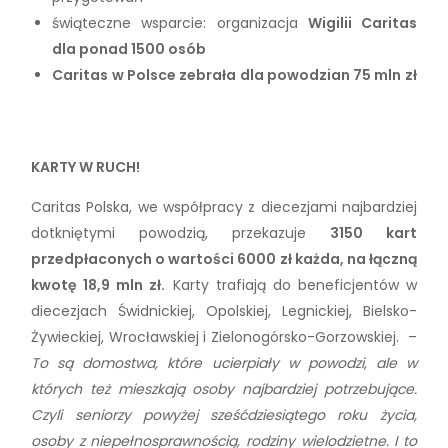
świąteczne wsparcie: organizacja
Wigilii Caritas
dla ponad 1500 osób
Caritas w Polsce zebrała dla powodzian 75 mln zł
KARTY W RUCH!
Caritas Polska, we współpracy z diecezjami najbardziej
dotkniętymi powodzią, przekazuje
3150 kart
przedpłaconych o wartości 6000 zł każda, na łączną
kwotę 18,9 mln zł.
Karty trafiają do beneficjentów w
diecezjach Świdnickiej, Opolskiej, Legnickiej, Bielsko-
Żywieckiej, Wrocławskiej i Zielonogórsko-Gorzowskiej. –
To są domostwa, które ucierpiały w powodzi, ale w
których też mieszkają osoby najbardziej potrzebujące.
Czyli seniorzy powyżej sześćdziesiątego roku życia,
osoby z niepełnosprawnością, rodziny wielodzietne. I to