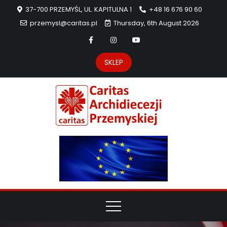
37-700 PRZEMYŚL, UL. KAPITULNA 1
+48 16 676 90 60
przemysl@caritas.pl
Thursday, 6th August 2026
SKLEP
Carit
Strona Caritas
Archidiecezji
Archidie
Przemyskiej –
pomoc
Przemys
potrzebującym
dzieła
miłosierdzia