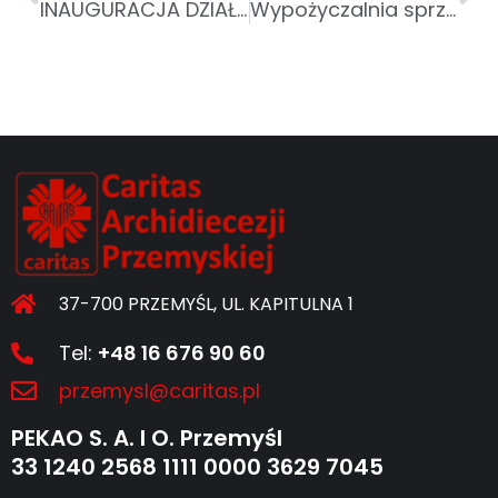
INAUGURACJA DZIAŁALNOŚCI BRANŻOWEGO CENTRUM UMIEJĘTNOŚCI W DZIEDZINIE POMOCY SPOŁECZNEJ W PRZEMYŚLU
Wypożyczalnia sprzętu rehabilitacyjnego w Sanoku
37-700 PRZEMYŚL, UL. KAPITULNA 1
Tel:
+48 16 676 90 60
przemysl@caritas.pl
PEKAO S. A. I O. Przemyśl
33 1240 2568 1111 0000 3629 7045