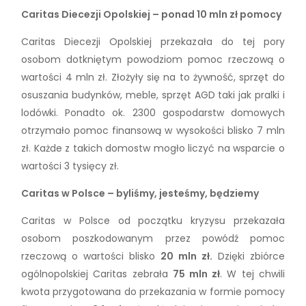
Caritas Diecezji Opolskiej – ponad 10 mln zł pomocy
Caritas Diecezji Opolskiej przekazała do tej pory
osobom dotkniętym powodziom pomoc rzeczową o
wartości 4 mln zł. Złożyły się na to żywność, sprzęt do
osuszania budynków, meble, sprzęt AGD taki jak pralki i
lodówki. Ponadto ok. 2300 gospodarstw domowych
otrzymało pomoc finansową w wysokości blisko 7 mln
zł. Każde z takich domostw mogło liczyć na wsparcie o
wartości 3 tysięcy zł.
Caritas w Polsce – byliśmy, jesteśmy, będziemy
Caritas w Polsce od początku kryzysu przekazała
osobom poszkodowanym przez powódź pomoc
rzeczową o wartości blisko
20 mln zł.
Dzięki zbiórce
ogólnopolskiej Caritas zebrała
75 mln zł
. W tej chwili
kwota przygotowana do przekazania w formie pomocy