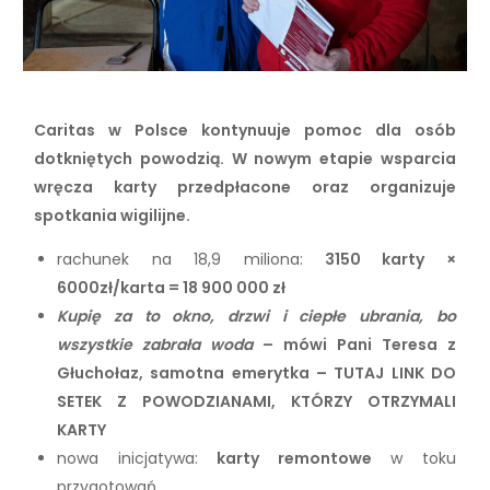
Caritas w Polsce kontynuuje pomoc dla osób
dotkniętych powodzią. W nowym etapie wsparcia
wręcza karty przedpłacone oraz organizuje
spotkania wigilijne.
rachunek na 18,9 miliona:
3150 karty ×
6000zł/karta = 18 900 000 zł
Kupię za to okno, drzwi i ciepłe ubrania, bo
wszystkie zabrała woda
– mówi Pani Teresa z
Głuchołaz, samotna emerytka – TUTAJ LINK DO
SETEK Z POWODZIANAMI, KTÓRZY OTRZYMALI
KARTY
nowa inicjatywa:
karty remontowe
w toku
przygotowań