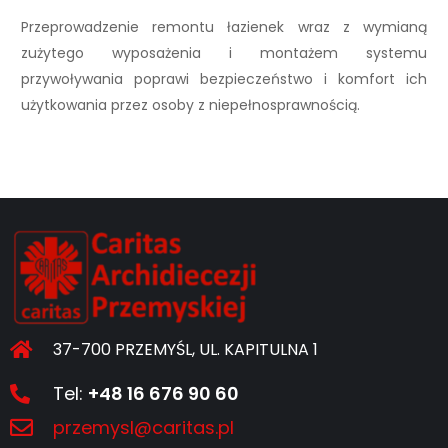
Przeprowadzenie remontu łazienek wraz z wymianą
zużytego wyposażenia i montażem systemu
przywoływania poprawi bezpieczeństwo i komfort ich
użytkowania przez osoby z niepełnosprawnością.
37-700 PRZEMYŚL, UL. KAPITULNA 1
Tel:
+48 16 676 90 60
przemysl@caritas.pl