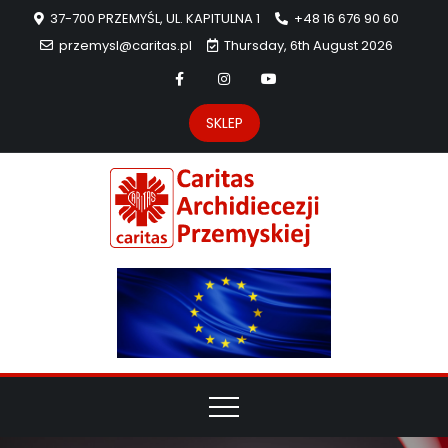
37-700 PRZEMYŚL, UL. KAPITULNA 1
+48 16 676 90 60
przemysl@caritas.pl
Thursday, 6th August 2026
SKLEP
Carit
Strona Caritas
Archidiecezji
Archidie
Przemyskiej –
pomoc
Przemys
potrzebującym
dzieła
miłosierdzia