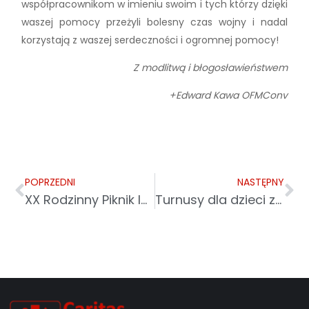
współpracownikom w imieniu swoim i tych którzy dzięki
waszej pomocy przeżyli bolesny czas wojny i nadal
korzystają z waszej serdeczności i ogromnej pomocy!
Z modlitwą i błogosławieństwem
+Edward Kawa OFMConv
POPRZEDNI
NASTĘPNY
XX Rodzinny Piknik Integracyjny Osób Niepełnosprawnych Powiatu Łańcuckiego „Bądźmy razem”
Turnusy dla dzieci z Ukrainy i przygotowania do wakacji