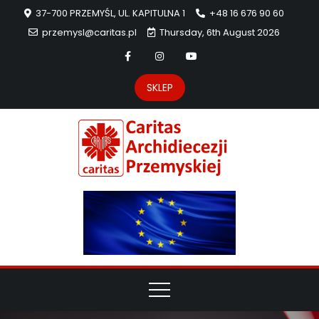
37-700 PRZEMYŚL, UL. KAPITULNA 1
+48 16 676 90 60
przemysl@caritas.pl
Thursday, 6th August 2026
SKLEP
Carit
Strona Caritas
Archidiecezji
Archidie
Przemyskiej –
pomoc
Przemys
potrzebującym
dzieła
miłosierdzia