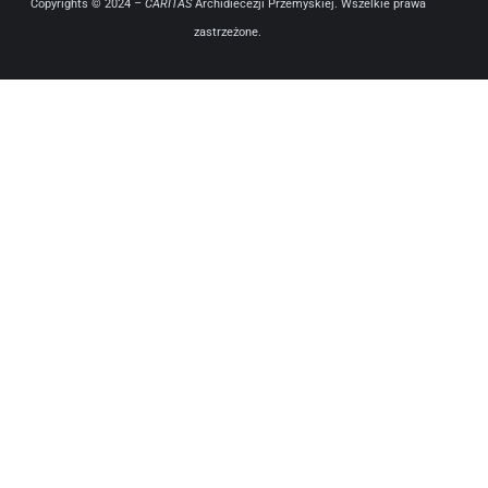
Copyrights © 2024 –
CARITAS
Archidiecezji Przemyskiej. Wszelkie prawa
zastrzeżone.