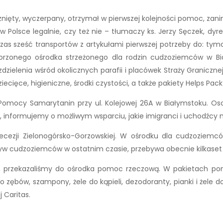
rznięty, wyczerpany, otrzymał w pierwszej kolejności pomoc, zani
w Polsce legalnie, czy też nie – tłumaczy ks. Jerzy Sęczek, dyrek
czas sześć transportów z artykułami pierwszej potrzeby do: t
orzonego ośrodka strzeżonego dla rodzin cudzoziemców w Bia
zdzielenia wśród okolicznych parafii i placówek Straży Graniczne
ecięce, higieniczne, środki czystości, a także pakiety Helps Pack
mocy Samarytanin przy ul. Kolejowej 26A w Białymstoku. Osoby 
wa, informujemy o możliwym wsparciu, jakie imigranci i uchodźcy
ezji Zielonogórsko-Gorzowskiej. W ośrodku dla cudzoziemców
yw cudzoziemców w ostatnim czasie, przebywa obecnie kilkaset
ska, przekazaliśmy do ośrodka pomoc rzeczową. W pakietach 
do zębów, szampony, żele do kąpieli, dezodoranty, pianki i żele do
 Caritas.