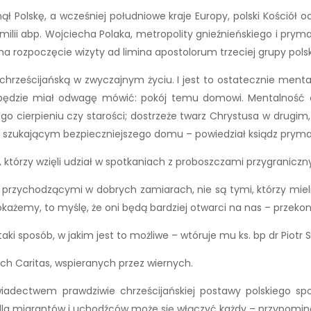
ął Polskę, a wcześniej południowe kraje Europy, polski Kościół
ilii abp. Wojciecha Polaka, metropolity gnieźnieńskiego i prym
 na rozpoczęcie wizyty ad limina apostolorum trzeciej grupy pols
chrześcijańską w zwyczajnym życiu. I jest to ostatecznie ment
, będzie miał odwagę mówić: pokój temu domowi. Mentalność c
go cierpieniu czy starości; dostrzeże twarz Chrystusa w drugim,
źcy szukającym bezpieczniejszego domu – powiedział ksiądz pryma
órzy wzięli udział w spotkaniach z proboszczami przygraniczny
i, przychodzącymi w dobrych zamiarach, nie są tymi, którzy mie
ażemy, to myślę, że oni będą bardziej otwarci na nas – przekonu
i sposób, w jakim jest to możliwe – wtóruje mu ks. bp dr Piotr 
ach Caritas, wspieranych przez wiernych.
iadectwem prawdziwie chrześcijańskiej postawy polskiego spo
migrantów i uchodźców może się włączyć każdy – przypomina ks.