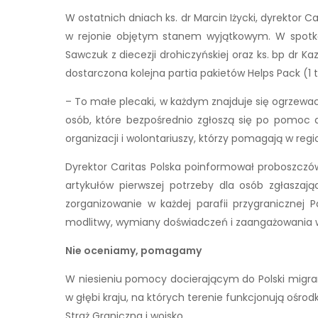
W ostatnich dniach ks. dr Marcin Iżycki, dyrektor 
w rejonie objętym stanem wyjątkowym. W spotkania
Sawczuk z diecezji drohiczyńskiej oraz ks. bp dr Kaz
dostarczona kolejna partia pakietów Helps Pack (
– To małe plecaki, w każdym znajduje się ogrzewacz
osób, które bezpośrednio zgłoszą się po pomoc 
organizacji i wolontariuszy, którzy pomagają w reg
Dyrektor Caritas Polska poinformował proboszczów
artykułów pierwszej potrzeby dla osób zgłaszają
zorganizowanie w każdej parafii przygranicznej 
modlitwy, wymiany doświadczeń i zaangażowania 
Nie oceniamy, pomagamy
W niesieniu pomocy docierającym do Polski migrant
w głębi kraju, na których terenie funkcjonują ośro
Straż Graniczna i wojsko.