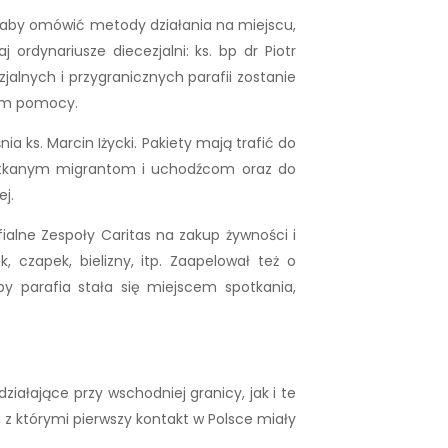
ii, aby omówić metody działania na miejscu,
ordynariusze diecezjalni: ks. bp dr Piotr
ezjalnych i przygranicznych parafii zostanie
cym pomocy.
 ks. Marcin Iżycki. Pakiety mają trafić do
apotkanym migrantom i uchodźcom oraz do
j.
ialne Zespoły Caritas na zakup żywności i
 czapek, bielizny, itp. Zaapelował też o
by parafia stała się miejscem spotkania,
ałające przy wschodniej granicy, jak i te
 z którymi pierwszy kontakt w Polsce miały