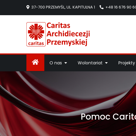
37-700 PRZEMYŚL, UL. KAPITULNA 1
+48 16 676 90 6
Caritas Arc
Strona Caritas Arch
O nas
Wolontariat
Projekty
Pomoc Carita