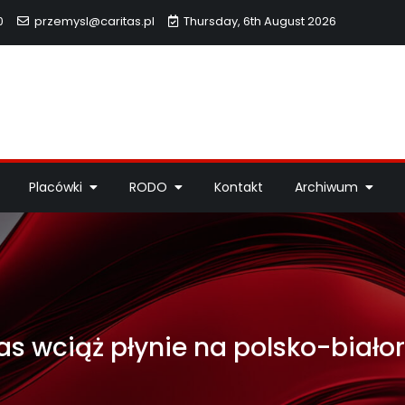
0
przemysl@caritas.pl
Thursday, 6th August 2026
hidiecezji Przemyskiej
idiecezji Przemyskiej – pomoc potrzebującym, dzieła miłosierdzi
Placówki
RODO
Kontakt
Archiwum
s wciąż płynie na polsko-biało