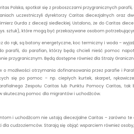
Caritas Polska, spotkał się z proboszczami przygranicznych paraf
ch uczestniczyli dyrektorzy Caritas diecezjalnych oraz dwaj 
imierz Gurda z diecezji siedleckiej. Ustalono, że do Caritas diec
1 tys. sztuk), które mogą być przekazywane osobom potrzebują
 do rąk, są batony energetyczne, koc termiczny i woda – wyjaśnia
do parafii, do parafian, którzy będą chcieli nieść pomoc n
ionie przygranicznym. Będą dostępne również dla Straży Graniczne
 o możliwości otrzymania dofinansowania przez parafie i Paraf
cych się po pomoc – np. ciepłych kurtek, skarpet, rękawiczek,
Parafialnego Zespołu Caritas lub Punktu Pomocy Caritas, tak 
w skuteczną pomoc dla migrantów i uchodźców.
om i uchodźcom nie ustają diecezjalne Caritas – zarówno te dzi
dki dla cudzoziemców. Starają się objąć wsparciem również osoby,