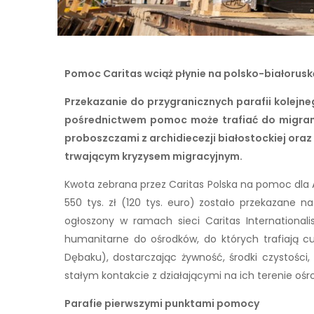
Pomoc Caritas wciąż płynie na polsko-białorusk
Przekazanie do przygranicznych parafii kolejn
pośrednictwem pomoc może trafiać do migrantó
proboszczami z archidiecezji białostockiej oraz d
trwającym kryzysem migracyjnym.
Kwota zebrana przez Caritas Polska na pomoc dla A
550 tys. zł (120 tys. euro) zostało przekazan
ogłoszony w ramach sieci Caritas International
humanitarne do ośrodków, do których trafiają cud
Dębaku), dostarczając żywność, środki czystości, 
stałym kontakcie z działającymi na ich terenie ośr
Parafie pierwszymi punktami pomocy