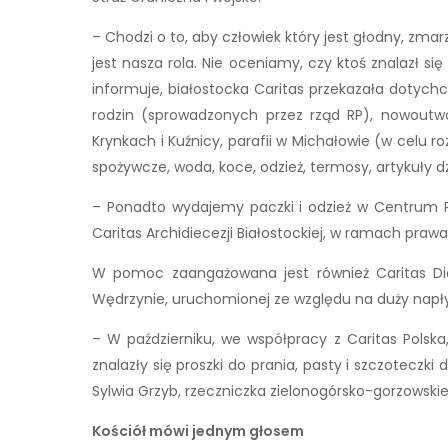
– Chodzi o to, aby człowiek który jest głodny, zma
jest nasza rola. Nie oceniamy, czy ktoś znalazł się 
informuje, białostocka Caritas przekazała dotych
rodzin (sprowadzonych przez rząd RP), nowoutw
Krynkach i Kuźnicy, parafii w Michałowie (w celu ro
spożywcze, woda, koce, odzież, termosy, artykuły dzi
– Ponadto wydajemy paczki i odzież w Centrum Po
Caritas Archidiecezji Białostockiej, w ramach pra
W pomoc zaangażowana jest również Caritas Diec
Wędrzynie, uruchomionej ze względu na duży napł
– W październiku, we współpracy z Caritas Pol
znalazły się proszki do prania, pasty i szczoteczki 
Sylwia Grzyb, rzeczniczka zielonogórsko-gorzowskiej
Kościół mówi jednym głosem