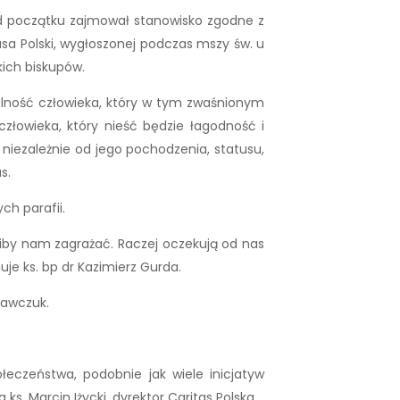
 od początku zajmował stanowisko zgodne z
asa Polski, wygłoszonej podczas mszy św. u
kich biskupów.
alność człowieka, który w tym zwaśnionym
złowieka, który nieść będzie łagodność i
 niezależnie od jego pochodzenia, statusu,
s.
ch parafii.
liby nam zagrażać. Raczej oczekują od nas
je ks. bp dr Kazimierz Gurda.
Sawczuk.
łeczeństwa, podobnie jak wiele inicjatyw
 Marcin Iżycki, dyrektor Caritas Polska.