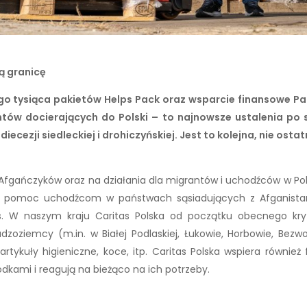
ą granicę
ego tysiąca pakietów Helps Pack oraz wsparcie finansowe Pa
w docierających do Polski – to najnowsze ustalenia po s
iecezji siedleckiej i drohiczyńskiej. Jest to kolejna, nie ost
fgańczyków oraz na działania dla migrantów i uchodźców w Polsc
e na pomoc uchodźcom w państwach sąsiadujących z Afganist
is. W naszym kraju Caritas Polska od początku obecnego kry
zoziemcy (m.in. w Białej Podlaskiej, Łukowie, Horbowie, Bezwol
artykuły higieniczne, koce, itp. Caritas Polska wspiera również
odkami i reagują na bieżąco na ich potrzeby.