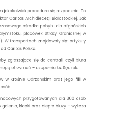
m jakakolwiek procedura się rozpocznie. To
tor Caritas Archidiecezji Białostockiej. Jak
ymczasowego ośrodka pobytu dla afgańskich
łymstoku, placówek Straży Granicznej w
j). W transportach znajdowały się: artykuły
 od Caritas Polska.
zgłaszające się do centrali, czyli biura
 mogą otrzymać – uzupełnia ks. Sęczek.
 w Krośnie Odrzańskim oraz jego filii w
 osób.
pomocowych przygotowanych dla 300 osób
 golenia, klapki oraz ciepłe bluzy – wylicza