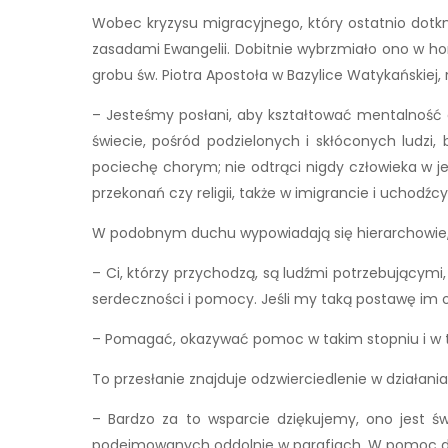
Wobec kryzysu migracyjnego, który ostatnio dotkn
zasadami Ewangelii. Dobitnie wybrzmiało ono w hom
grobu św. Piotra Apostoła w Bazylice Watykańskiej,
– Jesteśmy posłani, aby kształtować mentalność 
świecie, pośród podzielonych i skłóconych ludzi
pociechę chorym; nie odtrąci nigdy człowieka w je
przekonań czy religii, także w imigrancie i uchod
W podobnym duchu wypowiadają się hierarchowie, kt
– Ci, którzy przychodzą, są ludźmi potrzebującym
serdeczności i pomocy. Jeśli my taką postawę im ok
– Pomagać, okazywać pomoc w takim stopniu i w tak
To przesłanie znajduje odzwierciedlenie w działani
– Bardzo za to wsparcie dziękujemy, ono jest św
podejmowanych oddolnie w parafiach. W pomoc dla 