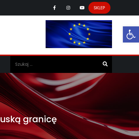
SKLEP
Ot
a
ruską granicę