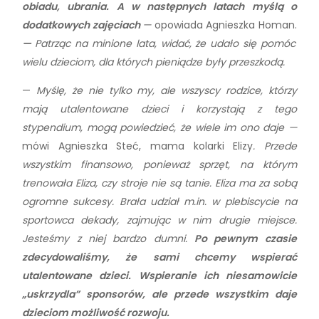
obiadu, ubrania. A w następnych latach myślą o
dodatkowych zajęciach
—
opowiada Agnieszka Homan.
—
Patrząc
na minione lata, widać, że udało się pomóc
wielu dzieciom, dla których pieniądze były przeszkodą.
—
Myślę, że nie tylko my, ale wszyscy rodzice, którzy
mają utalentowane dzieci i korzystają z tego
stypendium, mogą powiedzieć, że wiele im ono daje —
mówi Agnieszka Steć, mama kolarki Elizy
. Przede
wszystkim finansowo, ponieważ sprzęt, na którym
trenowała Eliza, czy stroje nie są tanie. Eliza ma za sobą
ogromne sukcesy. Brała udział m.in. w plebiscycie na
sportowca dekady, zajmując w nim drugie miejsce.
Jesteśmy z niej bardzo dumni.
Po pewnym czasie
zdecydowaliśmy, że sami chcemy wspierać
utalentowane dzieci. Wspieranie ich niesamowicie
„uskrzydla” sponsorów, ale przede wszystkim daje
dzieciom możliwość rozwoju.