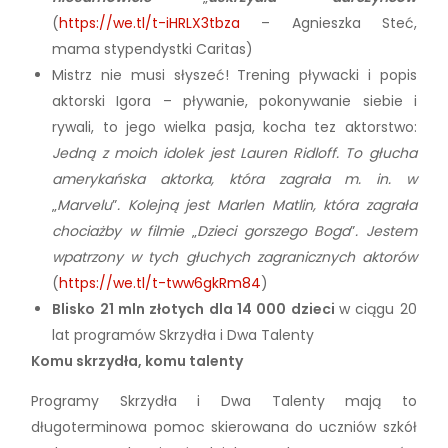
(
https://we.tl/t-iHRLX3tbza
– Agnieszka Steć,
mama stypendystki Caritas)
Mistrz nie musi słyszeć! Trening pływacki i popis
aktorski Igora – pływanie, pokonywanie siebie i
rywali, to jego wielka pasja, kocha tez aktorstwo:
Jedną z moich idolek jest Lauren Ridloff. To głucha
amerykańska aktorka, która zagrała m. in. w
„
Marvelu
”
. Kolejną jest Marlen Matlin, która zagrała
chociażby w filmie
„
Dzieci gorszego Boga
”
. Jestem
wpatrzony w tych głuchych zagranicznych aktorów
(
https://we.tl/t-tww6gkRm84
)
Blisko 21 mln złotych
dla 14 000 dzieci
w ciągu 20
lat programów Skrzydła i Dwa Talenty
Komu skrzydła, komu talenty
Programy Skrzydła i Dwa Talenty mają to
długoterminowa pomoc skierowana do uczniów szkół