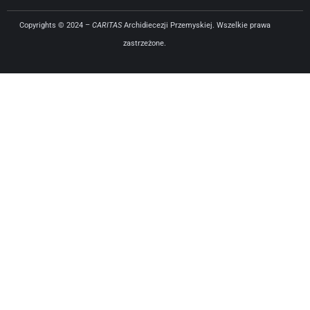
Copyrights © 2024 –
CARITAS
Archidiecezji Przemyskiej. Wszelkie prawa
zastrzeżone.