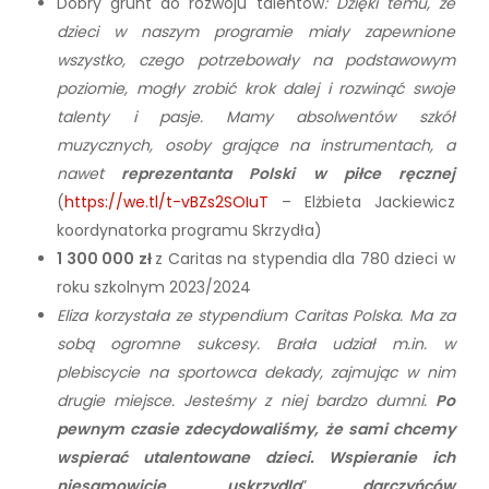
Dobry grunt do rozwoju talentów
: Dzięki temu, że
dzieci w naszym programie miały zapewnione
wszystko, czego potrzebowały na podstawowym
poziomie, mogły zrobić krok dalej i rozwinąć swoje
talenty i pasje. Mamy absolwentów szkół
muzycznych, osoby grające na instrumentach, a
nawet
reprezentanta Polski w piłce ręcznej
(
https://we.tl/t-vBZs2SOIuT
– Elżbieta Jackiewicz
koordynatorka programu Skrzydła)
1 300 000 zł
z Caritas na stypendia dla 780 dzieci w
roku szkolnym 2023/2024
Eliza korzystała ze stypendium Caritas Polska. Ma za
sobą ogromne sukcesy. Brała udział m.in. w
plebiscycie na sportowca dekady, zajmując w nim
drugie miejsce. Jesteśmy z niej bardzo dumni.
Po
pewnym czasie zdecydowaliśmy, że sami chcemy
wspierać utalentowane dzieci. Wspieranie ich
niesamowicie
„
uskrzydla
”
darczyńców