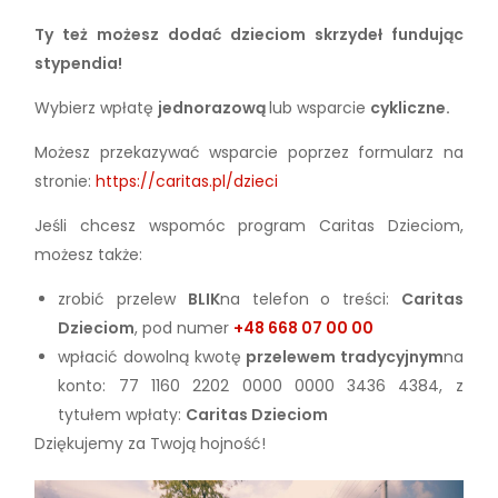
Ty też możesz dodać dzieciom skrzydeł fundując
stypendia!
Wybierz wpłatę
jednorazową
lub wsparcie
cykliczne.
Możesz przekazywać wsparcie poprzez formularz na
stronie:
https://caritas.pl/dzieci
Jeśli chcesz wspomóc program Caritas Dzieciom,
możesz także:
zrobić przelew
BLIK
na telefon o treści:
Caritas
Dzieciom
, pod numer
+48 668 07 00 00
wpłacić dowolną kwotę
przelewem tradycyjnym
na
konto: 77 1160 2202 0000 0000 3436 4384, z
tytułem wpłaty:
Caritas Dzieciom
Dziękujemy za Twoją hojność!