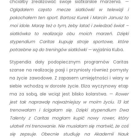
chciałby zrealizować swoje siatkarskie marzenia.
—
Oglądałem często mecze siatkówki w telewizji i
pokochałem ten sport. Bartosz Kurek i Marcin Janusz to
moi idole. Marzę też o tym, żeby latać i zwiedzać świat –
siatkówka to realizacja obu moich marzeń.
Dzięki
stypendium Caritas kupuję stroje sportowe, które
potrzebne są do treningów siatkówki —
wyjaśnia Kuba
.
Stypendia dały podopiecznym programów Caritas
szanse na realizację pasji i przyniosły również pomysły
na życie zawodowe. Z zapasem umiejętności i wiary w
siebie wchodzą w dorosłe życie. Eliza wyczynowy etap
ma za sobą, ale wciąż jest blisko kolarstwa. —
Rower
jest tak naprawdę najważniejszy w moim życiu. 13 lat
trenowałam i ścigałam się. Dzięki stypendium Dwa
Talenty z Caritas mogłam kupić nowy rower, który
ułatwił mi trenowanie. Nie musiałam się martwić, że coś
się zepsuje. Obecnie studiuję na Akademii Nauk