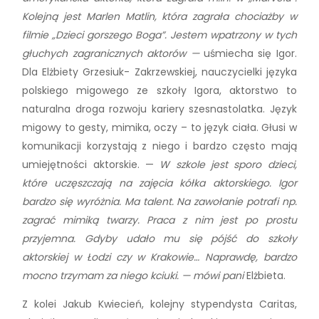
Kolejną jest Marlen Matlin, która zagrała chociażby w
filmie „Dzieci gorszego Boga”. Jestem wpatrzony w tych
głuchych zagranicznych aktorów —
uśmiecha się Igor.
Dla Elżbiety Grzesiuk- Zakrzewskiej, nauczycielki języka
polskiego migowego ze szkoły Igora, aktorstwo to
naturalna droga rozwoju kariery szesnastolatka. Język
migowy to gesty, mimika, oczy – to język ciała. Głusi w
komunikacji korzystają z niego i bardzo często mają
umiejętności aktorskie. —
W szkole jest sporo dzieci,
które uczęszczają na zajęcia kółka aktorskiego. Igor
bardzo się wyróżnia. Ma talent. Na zawołanie potrafi np.
zagrać mimiką twarzy. Praca z nim jest po prostu
przyjemna. Gdyby udało mu się pójść do szkoły
aktorskiej w Łodzi czy w Krakowie… Naprawdę, bardzo
mocno trzymam za niego kciuki. — mówi pani
Elżbieta.
Z kolei Jakub Kwiecień, kolejny stypendysta Caritas,