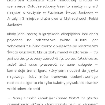
która jest członkiem kadry narodowej juniorów w
szermierce. Ostatnie sukcesy Anieli to między innymi 3
miejsce w drużynie w Pucharze Świata Juniorów w
Antalyi i 3 miejsce drużynowo w Mistrzostwach Polski
Juniorów.
Kiedy jedni marzą o igrzyskach olimpijskich, inni chcą
pojechać na mistrzostwa świata. 16-letni Igor
Sobolewski z Lublina marzy o wyjeździe na Mistrzostwa
Świata Głuchych. Ma już złoty medal w sztafecie. —
To
jest bardzo pracowity zawodnik i ja bardzo takich cenię.
Jeżeli ktoś chce pracować, to wiele osiągnie
—
komentuje trener Igora, który sam nauczył się języka
migowego, żeby móc trenować utalentowanego
nastolatka. Igor to nie tylko świetny pływak, ale również
wielki talent aktorski.
— Jedną z moich idolek jest Lauren Ridloff. To głucha
amerykańska aktorka, która zagrała m.in. w „Marvelu”.