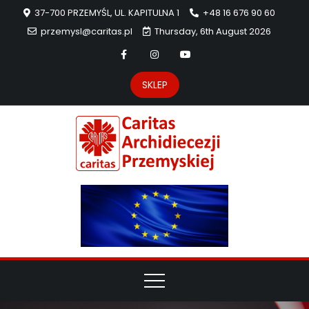
37-700 PRZEMYŚL, UL. KAPITULNA 1
+48 16 676 90 60
przemysl@caritas.pl
Thursday, 6th August 2026
SKLEP
Carit
Strona Caritas
Archidiecezji
Archidie
Przemyskiej –
pomoc
Przemys
potrzebującym
dzieła
miłosierdzia