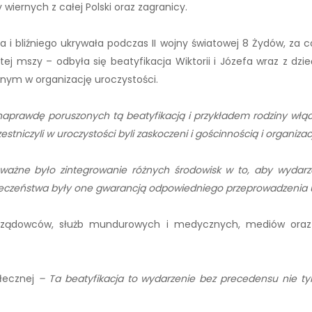
 wiernych z całej Polski oraz zagranicy.
ga i bliźniego ukrywała podczas II wojny światowej 8 Żydów, 
ej mszy – odbyła się beatyfikacja Wiktorii i Józefa wraz z dzi
ym w organizację uroczystości.
 naprawdę poruszonych tą beatyfikacją i przykładem rodziny włąc
estniczyli w uroczystości byli zaskoczeni i gościnnością i organizacją
 ważne było zintegrowanie różnych środowisk w to, aby wydarz
eczeństwa były one gwarancją odpowiedniego przeprowadzenia u
ądowców, służb mundurowych i medycznych, mediów oraz para
ołecznej
– Ta beatyfikacja to wydarzenie bez precedensu nie tyl