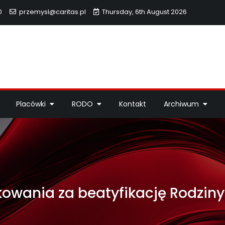
0
przemysl@caritas.pl
Thursday, 6th August 2026
hidiecezji Przemyskiej
idiecezji Przemyskiej – pomoc potrzebującym, dzieła miłosierdzi
Placówki
RODO
Kontakt
Archiwum
kowania za beatyfikację Rodzin