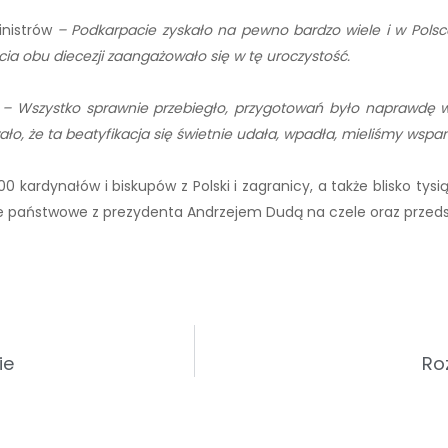
inistrów
– Podkarpacie zyskało na pewno bardzo wiele i w Polsce
a obu diecezji zaangażowało się w tę uroczystość.
o
– Wszystko sprawnie przebiegło, przygotowań było naprawdę wie
o, że ta beatyfikacja się świetnie udała, wpadła, mieliśmy wspan
kardynałów i biskupów z Polski i zagranicy, a także blisko tysi
e państwowe z prezydenta Andrzejem Dudą na czele oraz przedst
ie
Ro