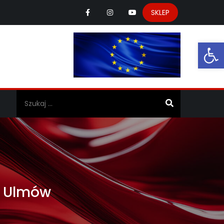
SKLEP
Ot
a
y Ulmów