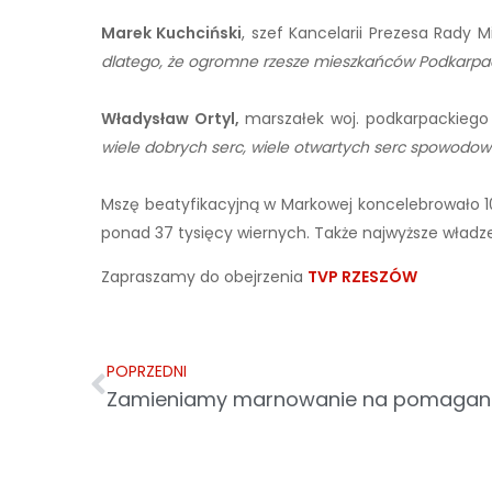
Marek Kuchciński
, szef Kancelarii Prezesa Rady M
dlatego, że ogromne rzesze mieszkańców Podkarpaci
Władysław Ortyl,
marszałek woj. podkarpackieg
wiele dobrych serc, wiele otwartych serc spowodował
Mszę beatyfikacyjną w Markowej koncelebrowało 100 
ponad 37 tysięcy wiernych. Także najwyższe władz
Zapraszamy do obejrzenia
TVP RZESZÓW
POPRZEDNI
Zamieniamy marnowanie na pomagan