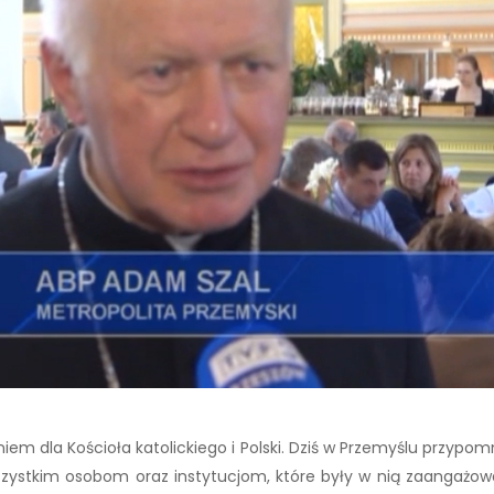
m dla Kościoła katolickiego i Polski. Dziś w Przemyślu przypom
zystkim osobom oraz instytucjom, które były w nią zaangażow