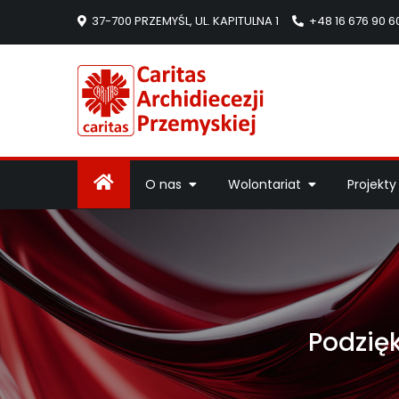
37-700 PRZEMYŚL, UL. KAPITULNA 1
+48 16 676 90 6
Caritas Arc
Strona Caritas Arch
O nas
Wolontariat
Projekty
Podzię