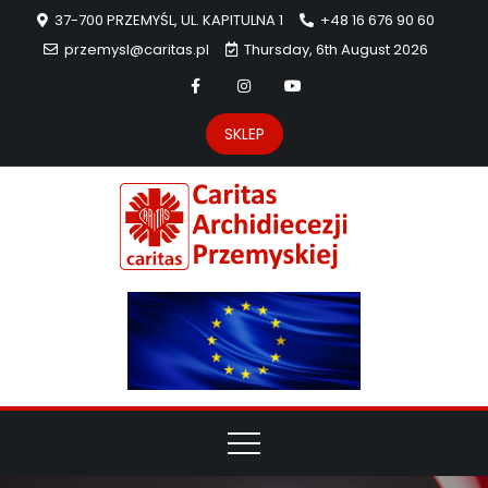
37-700 PRZEMYŚL, UL. KAPITULNA 1
+48 16 676 90 60
przemysl@caritas.pl
Thursday, 6th August 2026
SKLEP
Carit
Strona Caritas
Archidiecezji
Archidie
Przemyskiej –
pomoc
Przemys
potrzebującym
dzieła
miłosierdzia