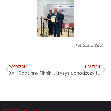
Fot. Łukasz Sztolf
POPRZEDNI
NASTĘPNY
XXIII Rodzinny Piknik Integracyjny Osób Niepełnosprawnych Powiatu Łańcuckiego „Bądźmy razem” i Marsz dla Życia i Rodziny
Kryzys uchodźczy to problem tzw. bogatego Zachodu? Globalne koszty humanitarne ponoszą najbiedniejsze kraje