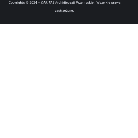
Copyrights © 2024 –
CARITAS
Archidiecezji Przemyskiej. Wszelkie prawa
zastrzeżone.