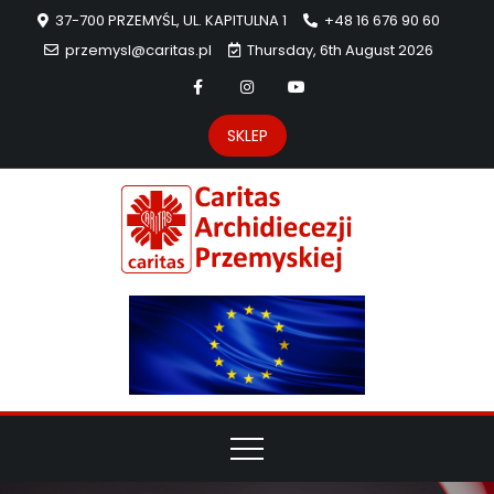
37-700 PRZEMYŚL, UL. KAPITULNA 1
+48 16 676 90 60
przemysl@caritas.pl
Thursday, 6th August 2026
SKLEP
Carit
Strona Caritas
Archidiecezji
Archidie
Przemyskiej –
pomoc
Przemys
potrzebującym
dzieła
miłosierdzia