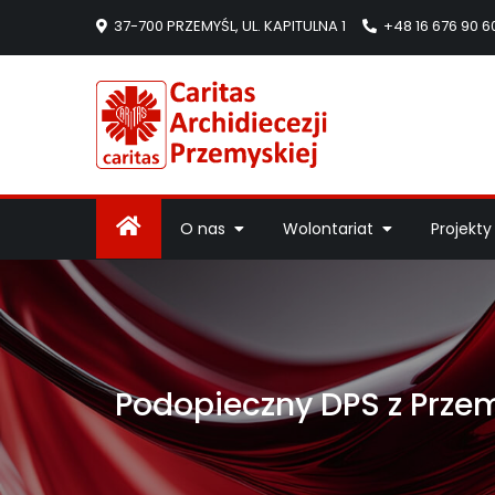
37-700 PRZEMYŚL, UL. KAPITULNA 1
+48 16 676 90 6
Caritas Arc
Strona Caritas Arch
O nas
Wolontariat
Projekty
Podopieczny DPS z Przem