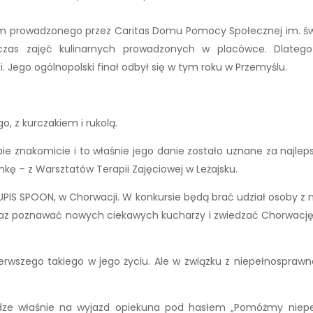
nym prowadzonego przez Caritas Domu Pomocy Społecznej im. świ
dczas zajęć kulinarnych prowadzonych w placówce. Dlatego
Jego ogólnopolski finał odbył się w tym roku w Przemyślu.
, z kurczakiem i rukolą.
obie znakomicie i to właśnie jego danie zostało uznane za najl
ę – z Warsztatów Terapii Zajęciowej w Leżajsku.
CUPIS SPOON, w Chorwacji. W konkursie będą brać udział osoby 
az poznawać nowych ciekawych kucharzy i zwiedzać Chorwację.
ierwszego takiego w jego życiu. Ale w związku z niepełnospraw
niądze właśnie na wyjazd opiekuna pod hasłem „Pomóżmy niep