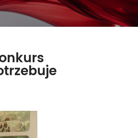
konkurs
otrzebuje