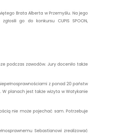
ętego Brata Alberta w Przemyślu. Na jego
 zgłosili go do konkursu CUPIS SPOON,
epsze podczas zawodów. Jury doceniło także
z niepełnosprawnościami z ponad 20 państw
 W planach jest także wizyta w Watykanie
nością nie może pojechać sam. Potrzebuje
ełnosprawnemu Sebastianowi zrealizować