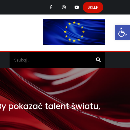
SKLEP
Ot
a
y pokazać talent światu,