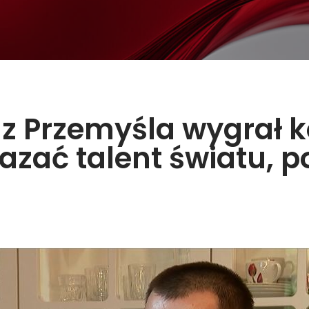
z Przemyśla wygrał 
azać talent światu, p