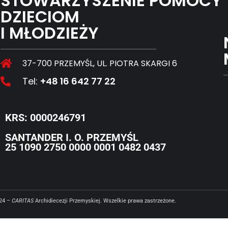
STOWARZYSZENIE POMOCY
DZIECIOM
I MŁODZIEŻY
37-700 PRZEMYŚL, UL. PIOTRA SKARGI 6
Tel:
+48 16 642 77 22
KRS: 0000246791
SANTANDER I. O. PRZEMYŚL
25 1090 2750 0000 0001 0482 0437
024 –
CARITAS
Archidiecezji Przemyskiej. Wszelkie prawa zastrzeżone.