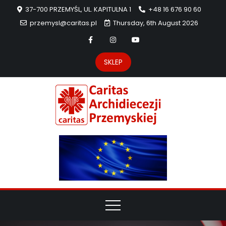
37-700 PRZEMYŚL, UL. KAPITULNA 1
+48 16 676 90 60
przemysl@caritas.pl
Thursday, 6th August 2026
SKLEP
Carit
Strona Caritas
Archidiecezji
Archidie
Przemyskiej –
pomoc
Przemys
potrzebującym
dzieła
miłosierdzia