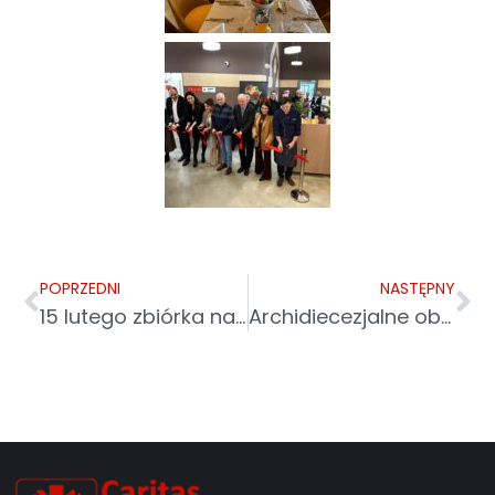
POPRZEDNI
NASTĘPNY
15 lutego zbiórka na pomoc dla Ukrainy
Archidiecezjalne obchody 34. Światowego Dnia Chorego