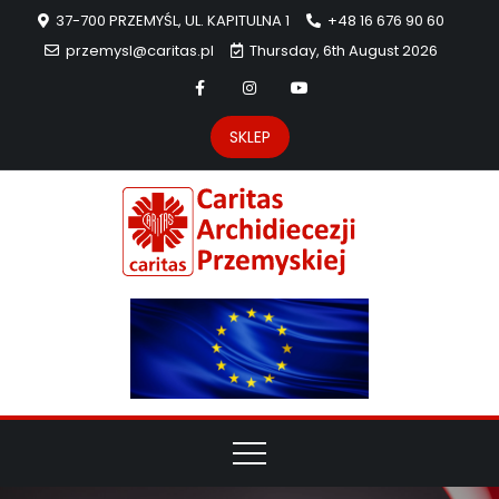
37-700 PRZEMYŚL, UL. KAPITULNA 1
+48 16 676 90 60
przemysl@caritas.pl
Thursday, 6th August 2026
SKLEP
Carit
Strona Caritas
Archidiecezji
Archidie
Przemyskiej –
pomoc
Przemys
potrzebującym
dzieła
miłosierdzia