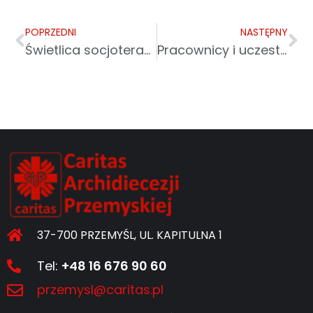
POPRZEDNI
NASTĘPNY
Świetlica socjoterapeutyczna „Perspektywa” w Przemyślu
Pracownicy i uczestnicy zajęć warsztatów terapii zajęciowej spotkali się w Leżajsku
37-700 PRZEMYŚL, UL. KAPITULNA 1
Tel:
+48 16 676 90 60
przemysl@caritas.pl