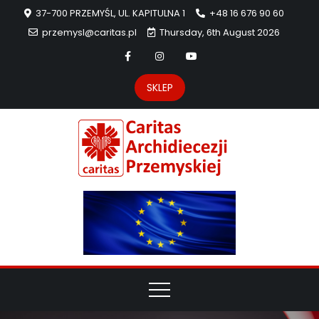
37-700 PRZEMYŚL, UL. KAPITULNA 1
+48 16 676 90 60
przemysl@caritas.pl
Thursday, 6th August 2026
SKLEP
Carit
Strona Caritas
Archidiecezji
Archidie
Przemyskiej –
pomoc
Przemys
potrzebującym
dzieła
miłosierdzia