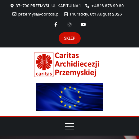
37-700 PRZEMYŚL, UL. KAPITULNA 1
+48 16 676 90 60
przemysl@caritas.pl
Thursday, 6th August 2026
SKLEP
Carit
Strona Caritas
Archidiecezji
Archidie
Przemyskiej –
pomoc
Przemys
potrzebującym
dzieła
miłosierdzia