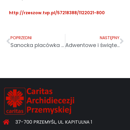
http://rzeszow.tvp.pl/57218388/1122021-800
POPRZEDNI
NASTĘPNY
Sanocka placówka na Krakowskich Spotkaniach Artystycznych „Gaudium”.
Adwentowe i świąteczne akcje pomocowe
37-700 PRZEMYŚL, UL. KAPITULNA 1