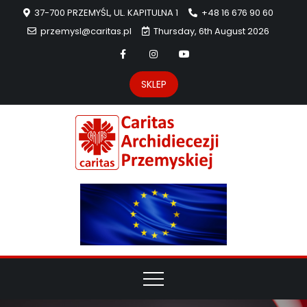
37-700 PRZEMYŚL, UL. KAPITULNA 1
+48 16 676 90 60
przemysl@caritas.pl
Thursday, 6th August 2026
SKLEP
Carit
Strona Caritas
Archidiecezji
Archidie
Przemyskiej –
pomoc
Przemys
potrzebującym
dzieła
miłosierdzia