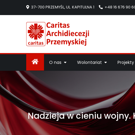
37-700 PRZEMYŚL, UL. KAPITULNA 1
+48 16 676 90 6
Caritas Arc
Strona Caritas Arch
O nas
Wolontariat
Projekty
Nadzieja w cieniu wojny. 