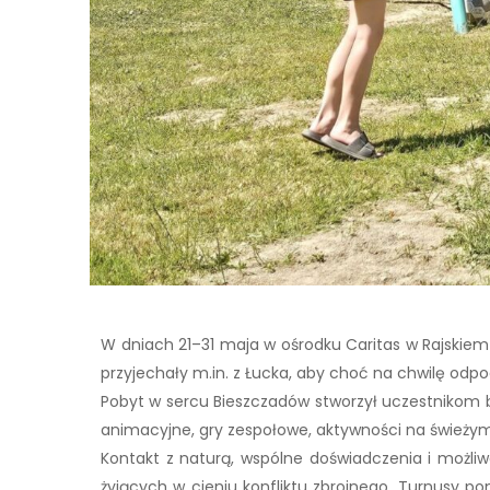
W dniach 21–31 maja w ośrodku Caritas w Rajskiem o
przyjechały m.in. z Łucka, aby choć na chwilę odp
Pobyt w sercu Bieszczadów stworzył uczestnikom b
animacyjne, gry zespołowe, aktywności na świeżym 
Kontakt z naturą, wspólne doświadczenia i możl
żyjących w cieniu konfliktu zbrojnego. Turnusy 