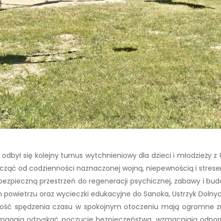
dbył się kolejny turnus wytchnieniowy dla dzieci i młodzieży z U
ocząć od codzienności naznaczonej wojną, niepewnością i stres
ezpieczną przestrzeń do regeneracji psychicznej, zabawy i bud
powietrzu oraz wycieczki edukacyjne do Sanoka, Ustrzyk Dolnych
iwość spędzenia czasu w spokojnym otoczeniu mają ogromne zn
pomagają odzyskać poczucie bezpieczeństwa, wzmacniają odporn