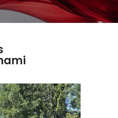
s
 nami