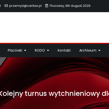
0
przemysl@caritas.pl
Thursday, 6th August 2026
hidiecezji Przemyskiej
idiecezji Przemyskiej – pomoc potrzebującym, dzieła miłosierdzi
Placówki
RODO
Kontakt
Archiwum
Kolejny turnus wytchnieniowy dl