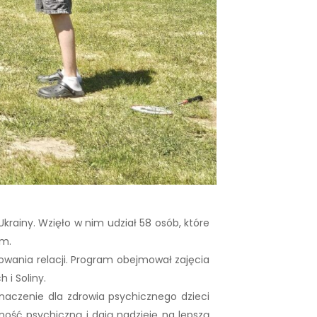
krainy. Wzięło w nim udział 58 osób, które
em.
owania relacji. Program obejmował zajęcia
 i Soliny.
aczenie dla zdrowia psychicznego dzieci
ość psychiczną i dają nadzieję na lepszą