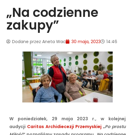
„Na codzienne
zakupy”
Dodane przez
Aneta Wac
30 maja, 2023
14:46
W poniedziałek, 29 maja 2023 r., w kolejnej
audycji
Caritas Archidiecezji Przemyskiej
„
Po prostu
Miłość
” poznaliśmy zasady programu „
Na codzienne