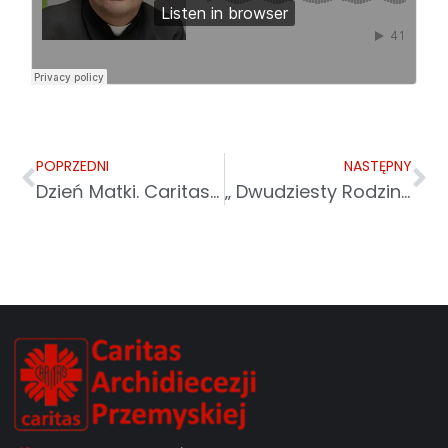
POPRZEDNI
NASTĘPNY
Dzień Matki. Caritas wspiera potrzebujące mamy i ich dzieci
„ Dwudziesty Rodzinny Rejs” – XX Wiosenny Festyn Rodzinny