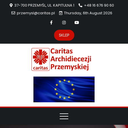
37-700 PRZEMYŚL, UL. KAPITULNA 1
+48 16 676 90 60
przemysl@caritas.pl
Thursday, 6th August 2026
SKLEP
Carit
Strona Caritas
Archidiecezji
Archidie
Przemyskiej –
pomoc
Przemys
potrzebującym
dzieła
miłosierdzia