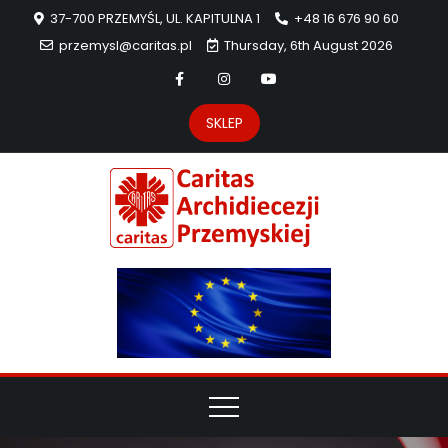
37-700 PRZEMYŚL, UL. KAPITULNA 1
+48 16 676 90 60
przemysl@caritas.pl
Thursday, 6th August 2026
SKLEP
Carit
Strona Caritas
Archidiecezji
Archidie
Przemyskiej –
pomoc
Przemys
potrzebującym
dzieła
miłosierdzia