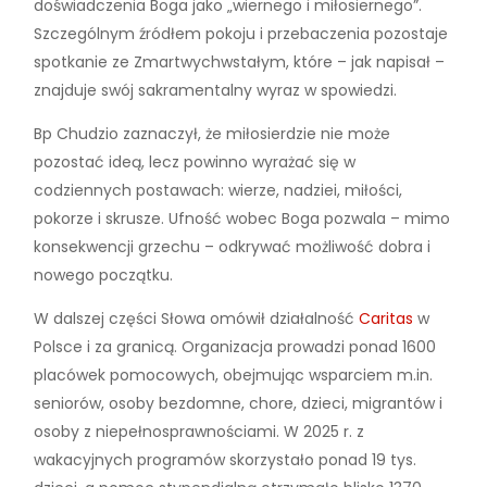
doświadczenia Boga jako „wiernego i miłosiernego”.
Szczególnym źródłem pokoju i przebaczenia pozostaje
spotkanie ze Zmartwychwstałym, które – jak napisał –
znajduje swój sakramentalny wyraz w spowiedzi.
Bp Chudzio zaznaczył, że miłosierdzie nie może
pozostać ideą, lecz powinno wyrażać się w
codziennych postawach: wierze, nadziei, miłości,
pokorze i skrusze. Ufność wobec Boga pozwala – mimo
konsekwencji grzechu – odkrywać możliwość dobra i
nowego początku.
W dalszej części Słowa omówił działalność
Caritas
w
Polsce i za granicą. Organizacja prowadzi ponad 1600
placówek pomocowych, obejmując wsparciem m.in.
seniorów, osoby bezdomne, chore, dzieci, migrantów i
osoby z niepełnosprawnościami. W 2025 r. z
wakacyjnych programów skorzystało ponad 19 tys.