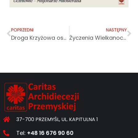
POPRZEDNI
NASTĘPNY
Droga Krzyżowa osób z niepełnosprawnością w Leżajsku
Życzenia Wielkanocne 2026 od Caritas Archidiecezji Przemyskiej
37-700 PRZEMYŚL, UL. KAPITULNA 1
Tel:
+48 16 676 90 60