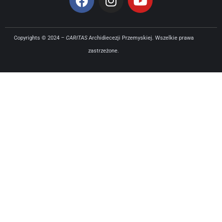
Copyrights © 2024 –
CARITAS
Archidiecezji Przemyskiej. Wszelkie prawa
zastrzeżone.