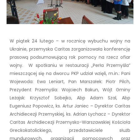
W piątek 24 lutego – w rocznicę wybuchu wojny na
Ukrainie, przemyska Caritas zorganizowała konferencję
prasową podsumowującą rok pomocy na rzecz ofiar
wojny. W spotkaniu w restauracji „Perła Przemyśla”
mieszczącej się na dworcu PKP udział wzięli, m.in.: Pani
Wojewoda: Ewa Leniart, Pan Marszałek: Piotr Pilch,
Prezydent Przemyśla: Wojciech Bakun, Wójt Gminy
Leżajsk: Krzysztof Sobejko, Abp Adam Szal, Abp
Eugeniusz Popowicz, ks. Artur Janiec – Dyrektor Caritas
Archidiecezji Przemyskiej, ks. Adrian Łychacz – Dyrektor
Caritas Archidiecezji Przemysko-Warszawskiej Kościoła
Greckokatolickiego, przedstawiciele służb
mundurowych, organizacji pomocowych oraz