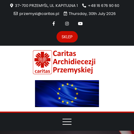
37-700 PRZEMYŚL, UL. KAPITULNA 1
+48 16 676 90 60
przemysl@caritas.pl
Thursday, 30th July 2026
SKLEP
Carit
Strona Caritas
Archidiecezji
Archidie
Przemyskiej –
pomoc
Przemys
potrzebującym
dzieła
miłosierdzia