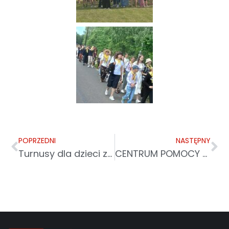
POPRZEDNI
NASTĘPNY
Turnusy dla dzieci z Ukrainy i przygotowania do wakacji
CENTRUM POMOCY MIGRANTOM I UCHODZCOM W PRZEMYŚLU PRZY CARITAS ARCHIDIECEZJI PRZEMYSKIEJ