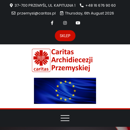
37-700 PRZEMYŚL, UL. KAPITULNA 1
+48 16 676 90 60
przemysl@caritas.pl
Thursday, 6th August 2026
SKLEP
Carit
Strona Caritas
Archidiecezji
Archidie
Przemyskiej –
pomoc
Przemys
potrzebującym
dzieła
miłosierdzia