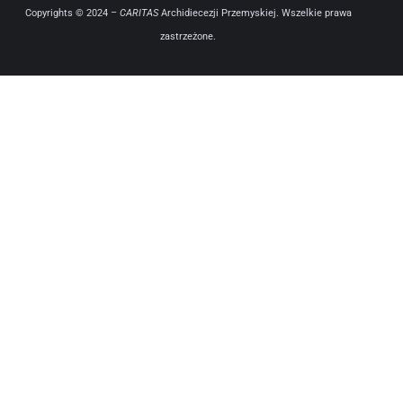
Copyrights © 2024 –
CARITAS
Archidiecezji Przemyskiej. Wszelkie prawa
zastrzeżone.