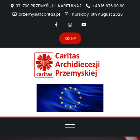
37-700 PRZEMYŚL, UL. KAPITULNA 1
+48 16 676 90 60
przemysl@caritas.pl
Thursday, 6th August 2026
SKLEP
Carit
Strona Caritas
Archidiecezji
Archidie
Przemyskiej –
pomoc
Przemys
potrzebującym
dzieła
miłosierdzia