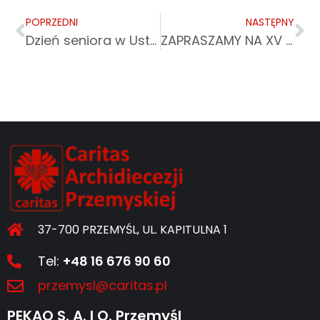
POPRZEDNI
NASTĘPNY
Dzień seniora w Ustrzykach Dolnych
ZAPRASZAMY NA XV FINAŁ „TORNISTER PEŁEN UŚMIECHÓW” DO BIRCZY
37-700 PRZEMYŚL, UL. KAPITULNA 1
Tel:
+48 16 676 90 60
przemysl@caritas.pl
PEKAO S. A. I O. Przemyśl