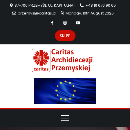
37-700 PRZEMYŚL, UL. KAPITULNA 1
+48 16 676 90 60
przemysl@caritas.pl
Monday, 10th August 2026
SKLEP
Carit
Strona Caritas
Archidiecezji
Archidie
Przemyskiej –
pomoc
Przemys
potrzebującym
dzieła
miłosierdzia