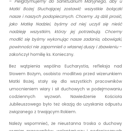
–
Pielgrzymujemy do Sanktuarium Maryjnego, aby u
Matki Bożej Słuchającej zostawić wszystkie bolączki
nasze i naszych podopiecznych. Chcemy Ją dziś prosić,
jako Matkę Nadziei, byśmy od niej uczyli się nieść
nadzieję wszystkim, którzy jej potrzebują. Chcemy
modlić się byśmy wykonując nasze zadania, obowiązki,
powinności nie zapomnieli o własnej duszy i zbawieniu
–
zakończył homilię ks. Konieczny.
Bez wątpienia wspólna Eucharystia, refleksja nad
Słowem Bożym, osobista modlitwa przed wizerunkiem
Matki Bożej, stały się dla wszystkich pracowników
umocnieniem wiary i sił duchowych w podejmowaniu
codziennych wyzwań. Nawiedzenie Kościoła
Jubileuszowego było też okazją do uzyskania odpustu
związanego z trwającym Rokiem.
Należy wspomnieć, że nieustanna troska o duchowy
wymiar pracowników, wolontariuszy i podopiecznych