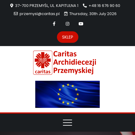
37-700 PRZEMYŚL, UL. KAPITULNA 1
+48 16 676 90 60
przemysl@caritas.pl
Thursday, 30th July 2026
SKLEP
Carit
Strona Caritas
Archidiecezji
Archidie
Przemyskiej –
pomoc
Przemys
potrzebującym
dzieła
miłosierdzia