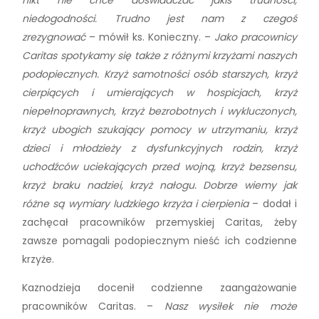
niedogodności. Trudno jest nam z czegoś
zrezygnować
– mówił ks. Konieczny. –
Jako pracownicy
Caritas spotykamy się także z różnymi krzyżami naszych
podopiecznych. Krzyż samotności osób starszych, krzyż
cierpiących i umierających w hospicjach, krzyż
niepełnoprawnych, krzyż bezrobotnych i wykluczonych,
krzyż ubogich szukający pomocy w utrzymaniu, krzyż
dzieci i młodzieży z dysfunkcyjnych rodzin, krzyż
uchodźców uciekających przed wojną, krzyż bezsensu,
krzyż braku nadziei, krzyż nałogu. Dobrze wiemy jak
różne są wymiary ludzkiego krzyża i cierpienia
– dodał i
zachęcał pracowników przemyskiej Caritas, żeby
zawsze pomagali podopiecznym nieść ich codzienne
krzyże.
Kaznodzieja docenił codzienne zaangażowanie
pracowników Caritas. –
Nasz wysiłek nie może