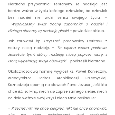
Hierarcha przypomniał zebranym, że nadzieja jest
bardzo ważna w życiu każdego człowieka, bo człowiek
bez nadziei nie widzi sensu swojego życia. –
Współczesny świat trochę zapomniał o nadziei i
dlatego chcemy tę nadzieję głosić
– powiedział biskup.
Jak zauważył bp Krzysztof, pracownicy Caritasu z
natury niosą nadzieję. –
To piękna wasza postawa.
Jesteście tymi, którzy nadzieję niosą poprzez wiarę, z
którą wypełniają swoje obowiązki
– podkreślił hierarcha.
Okolicznościową homilię wygłosił ks. Paweł Konieczny,
wicedyrektor Caritas Archidiecezji Przemyskiej.
Kaznodzieja oparł ją na słowach Pana Jezusa „Jeśli kto
chce iść za Mną, niech się zaprze samego siebie, niech
co dnia weźmie swój krzyż i niech Mnie naśladuje”.
–
Przecież nikt nie chce cierpieć, nikt nie chce chorować,
nikt nie chce doświadczać jakiś trudności,