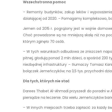
Wszechstronna pomoc
– Remonty budynków, zakup leków i wyposażenia,
działającej od 2020. – Pomagamy kompleksowo, b
Jemen od 2015 r. pogrążony jest w wojnie domowej
Choć prowadzone są na mniejszą skalę niż na począ
którym zginęło 70 osób.
– W tych warunkach odbudowa ze zniszczeń napoty
pitnej, głodują ponad 2 mln dzieci, a spośród 230 t
niezbędnej infrastruktury – tłumaczy Tomasz Kani
bolączek Jemeńczyków; na 3,5 tys. przychodni dzia
Dla tych, których nie stać
Darees Thabet Al-Ahmadi przyszedł do poradni w Al
pieniądze na leczenie. Dla wielu Jemeńczyków bari
– W innych miejscach trzeba zapłacić za każdy świ