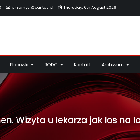
0
przemysl@caritas.pl
Thursday, 6th August 2026
hidiecezji Przemyskiej
idiecezji Przemyskiej – pomoc potrzebującym, dzieła miłosierdzi
Placówki
RODO
Kontakt
Archiwum
n. Wizyta u lekarza jak los na lo