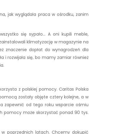
na, jak wyglądała praca w ośrodku, zanim
 wszystko się sypało… A oni kupili meble,
 zainstalowali klimatyzację w magazynie na
 też znaczenie dopłat do wynagrodzeń dla
a i rozwijała się, bo mamy zamiar również
a.
 korzysta z polskiej pomocy. Caritas Polska
omocą zostały objęte cztery kolejne, a w
 ma zapewnić od tego roku wsparcie ośmiu
 ich pomocy może skorzystać ponad 90 tys.
y w poprzednich latach. Chcemy dokupić