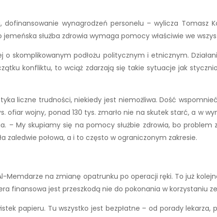
 dofinansowanie wynagrodzeń personelu – wylicza Tomasz Kani
o jemeńska służba zdrowia wymaga pomocy właściwie we wszyst
 o skomplikowanym podłożu politycznym i etnicznym. Działania z
tku konfliktu, to wciąż zdarzają się takie sytuacje jak styczni
ka liczne trudności, niekiedy jest niemożliwa. Dość wspomnieć
ys. ofiar wojny, ponad 130 tys. zmarło nie na skutek starć, a w w
a. – My skupiamy się na pomocy służbie zdrowia, bo problem z
ła zaledwie połowa, a i to często w ograniczonym zakresie.
-Memdarze na zmianę opatrunku po operacji ręki. To już kolejna 
era finansowa jest przeszkodą nie do pokonania w korzystaniu ze
stek papieru. Tu wszystko jest bezpłatne – od porady lekarza, 