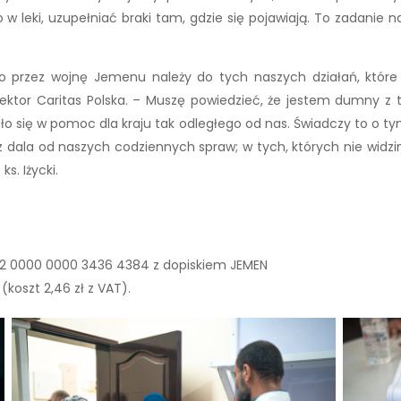
w leki, uzupełniać braki tam, gdzie się pojawiają. To zadanie n
przez wojnę Jemenu należy do tych naszych działań, które b
ektor Caritas Polska. – Muszę powiedzieć, że jestem dumny z te
o się w pomoc dla kraju tak odległego od nas. Świadczy to o tym,
ą z dala od naszych codziennych spraw; w tych, których nie widzi
s. Iżycki.
02 0000 0000 3436 4384 z dopiskiem JEMEN
koszt 2,46 zł z VAT).