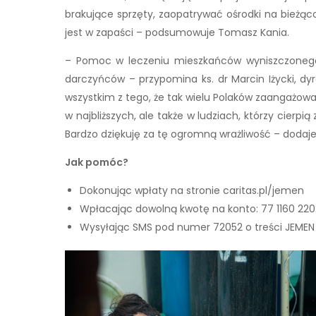
brakujące sprzęty, zaopatrywać ośrodki na bieżąco 
jest w zapaści – podsumowuje Tomasz Kania.
– Pomoc w leczeniu mieszkańców wyniszczonego 
darczyńców – przypomina ks. dr Marcin Iżycki, dyr
wszystkim z tego, że tak wielu Polaków zaangażował
w najbliższych, ale także w ludziach, którzy cierpi
Bardzo dziękuję za tę ogromną wrażliwość – dodaje k
Jak pomóc?
Dokonując wpłaty na stronie caritas.pl/jemen
Wpłacając dowolną kwotę na konto: 77 1160 22
Wysyłając SMS pod numer 72052 o treści JEMEN (