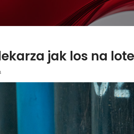
karza jak los na loter
4