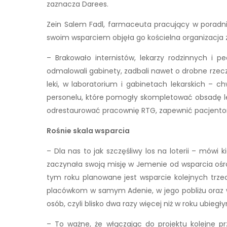
zaznacza Darees.
Zein Salem Fadl, farmaceuta pracujący w poradni
swoim wsparciem objęła go kościelna organizacja z 
– Brakowało internistów, lekarzy rodzinnych i pe
odmalowali gabinety, zadbali nawet o drobne rzeczy
leki, w laboratorium i gabinetach lekarskich –
personelu, które pomogły skompletować obsadę lek
odrestaurować pracownię RTG, zapewnić pacjentom
Rośnie skala wsparcia
– Dla nas to jak szczęśliwy los na loterii – mówi 
zaczynała swoją misję w Jemenie od wsparcia ośr
tym roku planowane jest wsparcie kolejnych trze
placówkom w samym Adenie, w jego pobliżu oraz w 
osób, czyli blisko dwa razy więcej niż w roku ubiegł
– To ważne, że włączając do projektu kolejne 