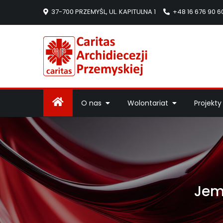
37-700 PRZEMYŚL, UL. KAPITULNA 1
+48 16 676 90 6
Caritas Arc
Strona Caritas Arch
O nas
Wolontariat
Projekty
Jeme