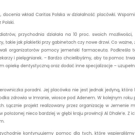
, docenia wkład Caritas Polska w działalność placówki. Wspomi
Polski.
diatrów, przychodnia działała na 10 proc. swoich możliwości,
, takie jak plakietki przy gabinetach czy nowe drzwi. Co ważne,
 chwali organizatorów pomocy jemeński farmaceuta. Podkreśla
arzy i pielęgniarek. – Bardzo chcielibyśmy, aby ta pomoc trwał
 opiekę dentystyczną oraz dodać inne specjalizacje – uzupełni
kierowniczka poradni. Jej placówka nie jest jednak jedyną, która
odka zdrowia w Imranie, wiosce pod Adenem. W kolejnym roku p
ch. Łącznie projekt realizowany przez organizację w Jemenie
położonej nieco bardziej w głębi kraju prowincji Al Dhale’e. Z
ym.
przychodnie kontynuujemy pomoc dla tych, które wspieraliśm