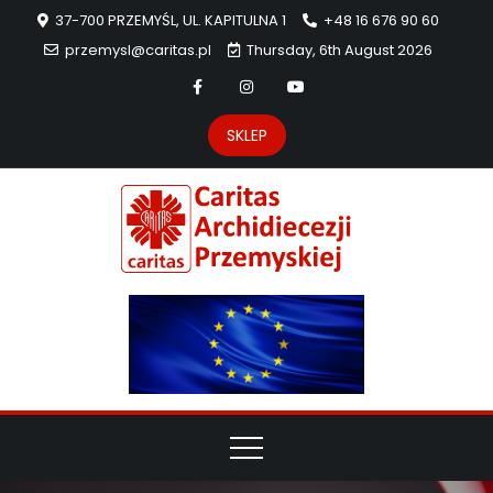
37-700 PRZEMYŚL, UL. KAPITULNA 1
+48 16 676 90 60
przemysl@caritas.pl
Thursday, 6th August 2026
SKLEP
Carit
Strona Caritas
Archidiecezji
Archidie
Przemyskiej –
pomoc
Przemys
potrzebującym
dzieła
miłosierdzia