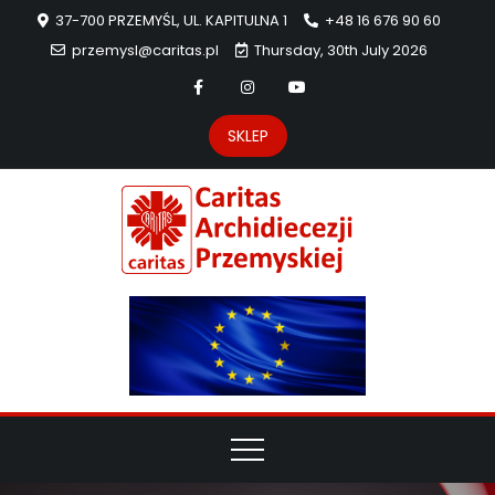
37-700 PRZEMYŚL, UL. KAPITULNA 1
+48 16 676 90 60
przemysl@caritas.pl
Thursday, 30th July 2026
SKLEP
Carit
Strona Caritas
Archidiecezji
Archidie
Przemyskiej –
pomoc
Przemys
potrzebującym
dzieła
miłosierdzia