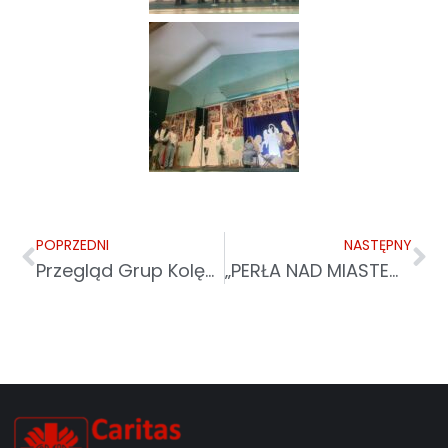
POPRZEDNI
NASTĘPNY
Przegląd Grup Kolędniczych „Przy Szopce” w Przemyślu
„PERŁA NAD MIASTEM” – GASTRONOMIA Z MISJĄ