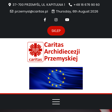
37-700 PRZEMYŚL, UL. KAPITULNA 1
+48 16 676 90 60
przemysl@caritas.pl
Thursday, 6th August 2026
SKLEP
Carit
Strona Caritas
Archidiecezji
Archidie
Przemyskiej –
pomoc
Przemys
potrzebującym
dzieła
miłosierdzia