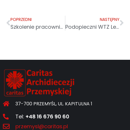
POPRZEDNI
NASTĘPNY
Szkolenie pracowników i odkrywanie talentów
Podopieczni WTZ Leżajsk odwiedzili Włochy
37-700 PRZEMYŚL, UL. KAPITULNA 1
Tel:
+48 16 676 90 60
przemysl@caritas.pl