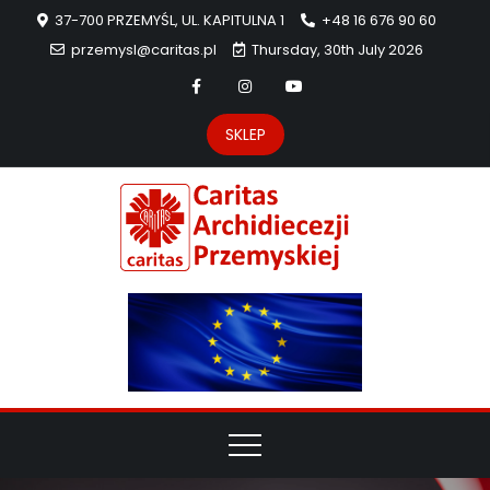
37-700 PRZEMYŚL, UL. KAPITULNA 1
+48 16 676 90 60
przemysl@caritas.pl
Thursday, 30th July 2026
SKLEP
Carit
Strona Caritas
Archidiecezji
Archidie
Przemyskiej –
pomoc
Przemys
potrzebującym
dzieła
miłosierdzia