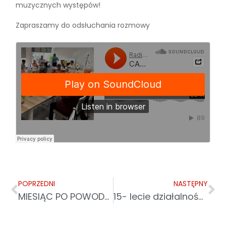
muzycznych występów!
Zapraszamy do odsłuchania rozmowy
POPRZEDNI
NASTĘPNY
MIESIĄC PO POWODZI – CARITAS WCIĄŻ POMAGA POSZKODOWANYM
15- lecie działalności Towarzystwa Przyjaciół Krośnieńskiego Hospicjum