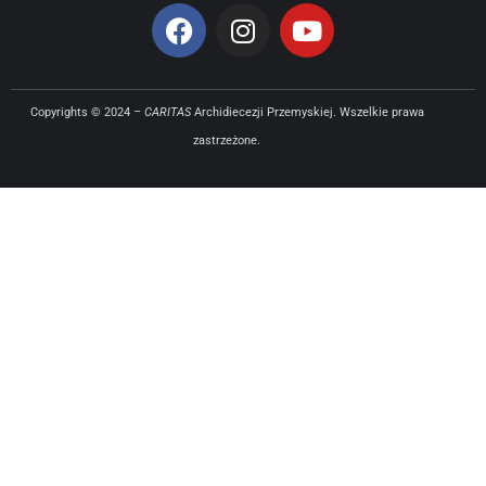
Copyrights © 2024 –
CARITAS
Archidiecezji Przemyskiej. Wszelkie prawa
zastrzeżone.