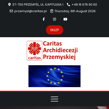
37-700 PRZEMYŚL, UL. KAPITULNA 1
+48 16 676 90 60
przemysl@caritas.pl
Thursday, 6th August 2026
SKLEP
Carit
Strona Caritas
Archidiecezji
Archidie
Przemyskiej –
pomoc
Przemys
potrzebującym
dzieła
miłosierdzia