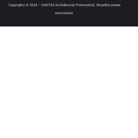
Copyrights © 2024 –
CARITAS
Archidiecezji Przemyskiej. Wszelkie prawa
zastrzeżone.