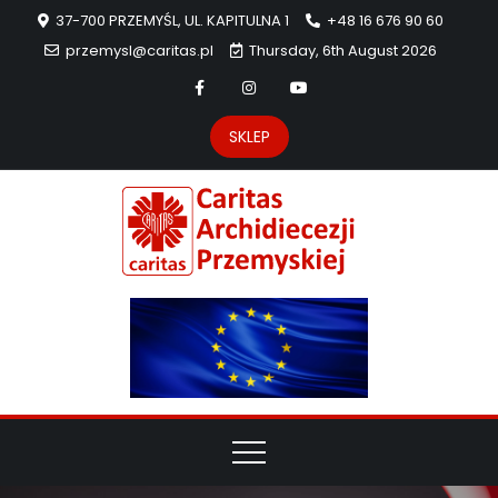
37-700 PRZEMYŚL, UL. KAPITULNA 1
+48 16 676 90 60
przemysl@caritas.pl
Thursday, 6th August 2026
SKLEP
Carit
Strona Caritas
Archidiecezji
Archidie
Przemyskiej –
pomoc
Przemys
potrzebującym
dzieła
miłosierdzia