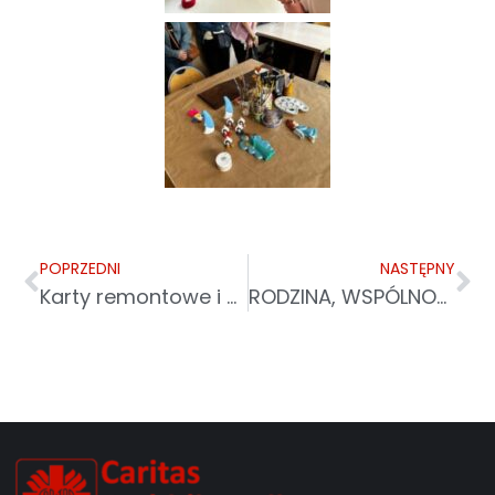
POPRZEDNI
NASTĘPNY
Karty remontowe i wsparcie dla dzieci. Caritas rusza z kolejną pomocą dla powodzian
RODZINA, WSPÓLNOTA, TRADYCJA – XXIII FESTYN RODZINNY W LESZCZAWIE DOLNEJ