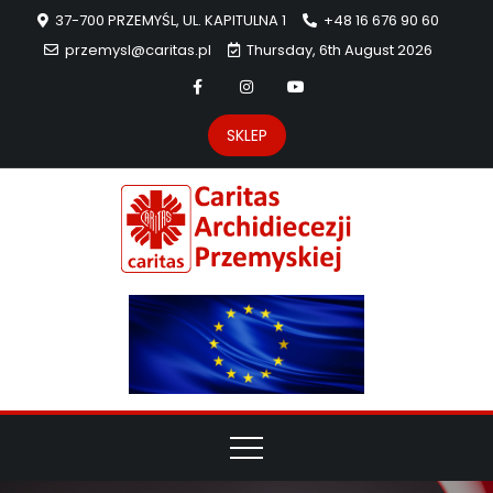
37-700 PRZEMYŚL, UL. KAPITULNA 1
+48 16 676 90 60
przemysl@caritas.pl
Thursday, 6th August 2026
SKLEP
Carit
Strona Caritas
Archidiecezji
Archidie
Przemyskiej –
pomoc
Przemys
potrzebującym
dzieła
miłosierdzia