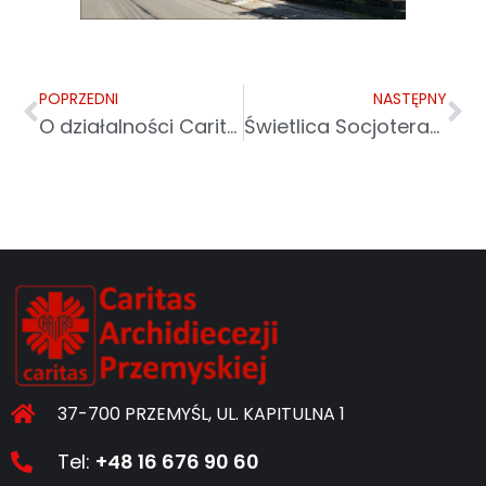
POPRZEDNI
NASTĘPNY
O działalności Caritas w TVP Rzeszów
Świetlica Socjoterapeutyczna w Sanoku
37-700 PRZEMYŚL, UL. KAPITULNA 1
Tel:
+48 16 676 90 60