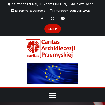
37-700 PRZEMYŚL, UL. KAPITULNA 1
+48 16 676 90 60
przemysl@caritas.pl
Thursday, 30th July 2026
SKLEP
Carit
Strona Caritas
Archidiecezji
Archidie
Przemyskiej –
pomoc
Przemys
potrzebującym
dzieła
miłosierdzia