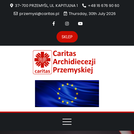
37-700 PRZEMYŚL, UL. KAPITULNA 1
+48 16 676 90 60
przemysl@caritas.pl
Thursday, 30th July 2026
SKLEP
Carit
Strona Caritas
Archidiecezji
Archidie
Przemyskiej –
pomoc
Przemys
potrzebującym
dzieła
miłosierdzia