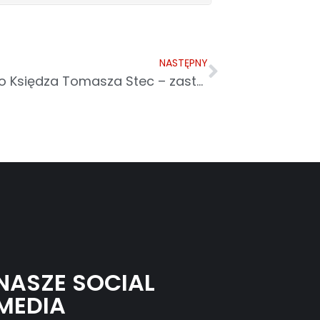
NASTĘPNY
Zmarł śp. Kazimierz Stec, tato Księdza Tomasza Stec – zastępcy dyrektora Caritas Archidiecezji Przemyskiej
NASZE SOCIAL
MEDIA