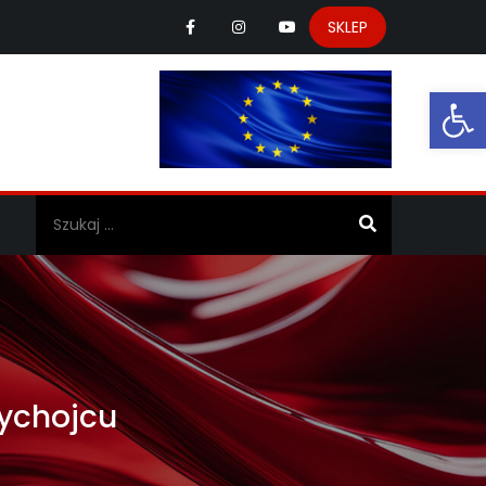
SKLEP
Ot
a
zychojcu