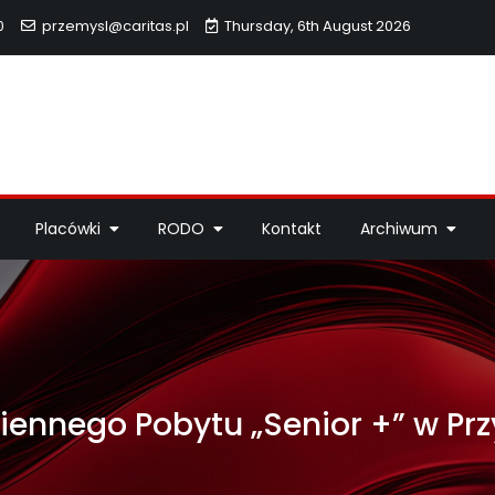
0
przemysl@caritas.pl
Thursday, 6th August 2026
hidiecezji Przemyskiej
idiecezji Przemyskiej – pomoc potrzebującym, dzieła miłosierdzi
Placówki
RODO
Kontakt
Archiwum
ennego Pobytu „Senior +” w Pr