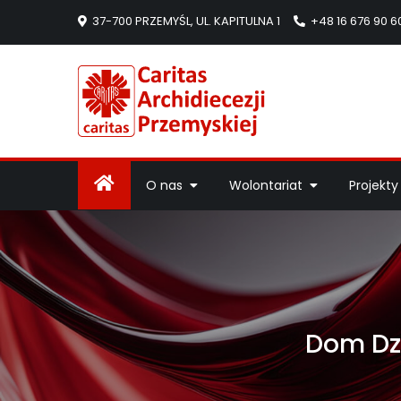
37-700 PRZEMYŚL, UL. KAPITULNA 1
+48 16 676 90 6
Caritas Arc
Strona Caritas Arch
O nas
Wolontariat
Projekty
Dom Dzi