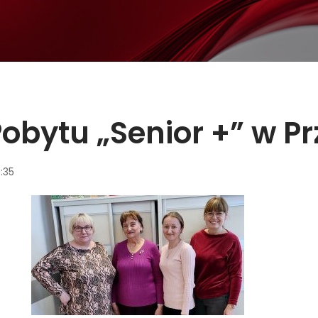
bytu „Senior +” w P
3:35