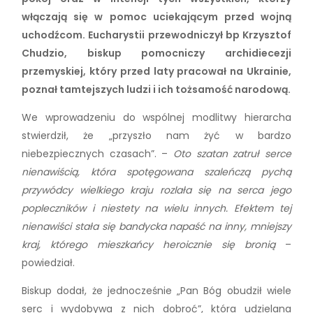
włączają się w pomoc uciekającym przed wojną
uchodźcom. Eucharystii przewodniczył bp Krzysztof
Chudzio, biskup pomocniczy archidiecezji
przemyskiej, który przed laty pracował na Ukrainie,
poznał tamtejszych ludzi i ich tożsamość narodową.
We wprowadzeniu do wspólnej modlitwy hierarcha
stwierdził, że „przyszło nam żyć w bardzo
niebezpiecznych czasach”. –
Oto szatan zatruł serce
nienawiścią, która spotęgowana szaleńczą pychą
przywódcy wielkiego kraju rozlała się na serca jego
popleczników i niestety na wielu innych. Efektem tej
nienawiści stała się bandycka napaść na inny, mniejszy
kraj, którego mieszkańcy heroicznie się bronią
–
powiedział.
Biskup dodał, że jednocześnie „Pan Bóg obudził wiele
serc i wydobywa z nich dobroć”, która udzielana