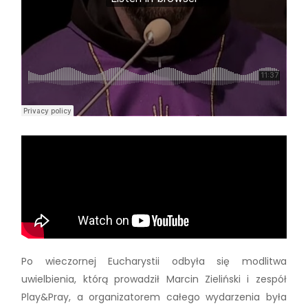
Po wieczornej Eucharystii odbyła się modlitwa
uwielbienia, którą prowadził Marcin Zieliński i zespół
Play&Pray, a organizatorem całego wydarzenia była