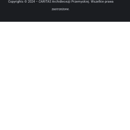
Copyrights © 2024 –
CARITAS
Archidiecezji Przemyskiej. Wszelkie prawa
zastrzeżone.