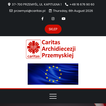
37-700 PRZEMYŚL, UL. KAPITULNA 1
+48 16 676 90 60
przemysl@caritas.pl
Thursday, 6th August 2026
SKLEP
Carit
Strona Caritas
Archidiecezji
Archidie
Przemyskiej –
pomoc
Przemys
potrzebującym
dzieła
miłosierdzia