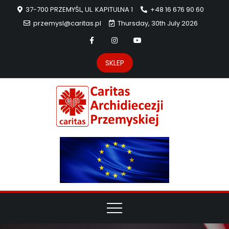
37-700 PRZEMYŚL, UL. KAPITULNA 1
+48 16 676 90 60
przemysl@caritas.pl
Thursday, 30th July 2026
SKLEP
Carit
Strona Caritas
Archidiecezji
Archidie
Przemyskiej –
pomoc
Przemys
potrzebującym
dzieła
miłosierdzia