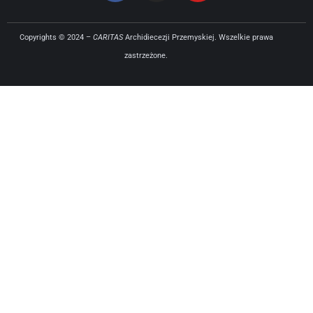
Copyrights © 2024 –
CARITAS
Archidiecezji Przemyskiej. Wszelkie prawa
zastrzeżone.