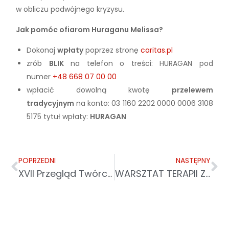
w obliczu podwójnego kryzysu.
Jak pomóc ofiarom Huraganu Melissa?
Dokonaj
wpłaty
poprzez stronę
caritas.pl
zrób
BLIK
na telefon o treści: HURAGAN pod
numer
+48 668 07 00 00
wpłacić dowolną kwotę
przelewem
tradycyjnym
na konto:
03 1160 2202 0000 0006 3108
5175
tytuł wpłaty:
HURAGAN
POPRZEDNI
NASTĘPNY
XVII Przegląd Twórczości Artystycznej Osób Niepełnosprawnych Powiatu Łańcuckiego
WARSZTAT TERAPII ZAJĘCIOWEJ CARITAS W LEŻAJSKU NA KONFERENCJI W RZESZOWIE