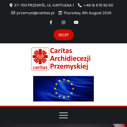
37-700 PRZEMYŚL, UL. KAPITULNA 1
+48 16 676 90 60
przemysl@caritas.pl
Thursday, 6th August 2026
SKLEP
Carit
Strona Caritas
Archidiecezji
Archidie
Przemyskiej –
pomoc
Przemys
potrzebującym
dzieła
miłosierdzia