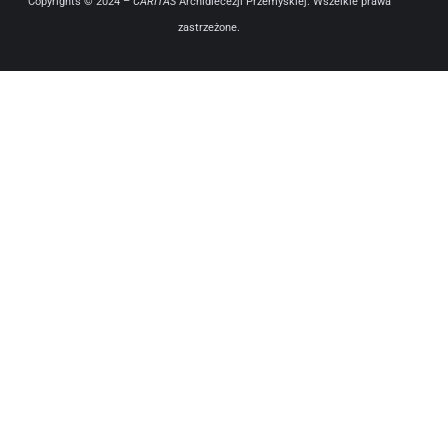
Copyrights © 2024 –
CARITAS
Archidiecezji Przemyskiej. Wszelkie prawa
zastrzeżone.