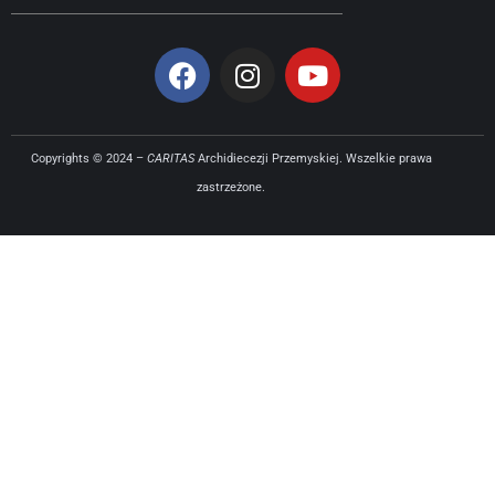
Copyrights © 2024 –
CARITAS
Archidiecezji Przemyskiej. Wszelkie prawa
zastrzeżone.