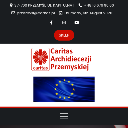
37-700 PRZEMYŚL, UL. KAPITULNA 1
+48 16 676 90 60
przemysl@caritas.pl
Thursday, 6th August 2026
SKLEP
Carit
Strona Caritas
Archidiecezji
Archidie
Przemyskiej –
pomoc
Przemys
potrzebującym
dzieła
miłosierdzia