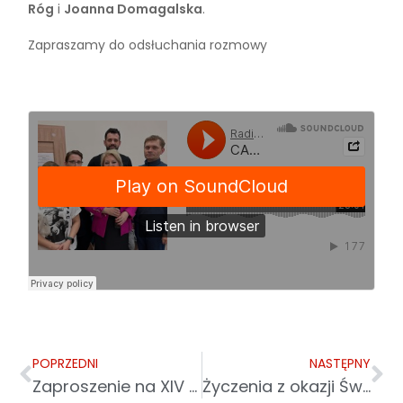
Róg
i
Joanna Domagalska
.
Zapraszamy do odsłuchania rozmowy
POPRZEDNI
NASTĘPNY
Zaproszenie na XIV Krośnieńskie Pola Nadziei
Życzenia z okazji Świąt Wielkanocnych