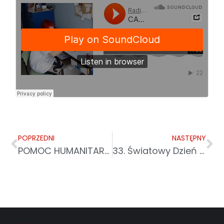
POPRZEDNI
NASTĘPNY
POMOC HUMANITARNA W STREFIE GAZY – CO ZMIENIŁO SIĘ PO ZAWARCIU ROZEJMU. CARITAS POLSKA Z KOLEJNĄ POMOCĄ
33. Światowy Dzień Chorego w Wysokiej