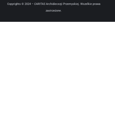
Copyrights © 2024 –
CARITAS
Archidiecezji Przemyskiej. Wszelkie prawa
zastrzeżone.