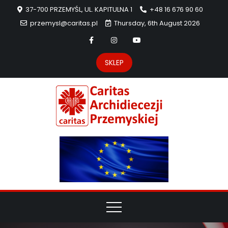
37-700 PRZEMYŚL, UL. KAPITULNA 1
+48 16 676 90 60
przemysl@caritas.pl
Thursday, 6th August 2026
SKLEP
Carit
Strona Caritas
Archidiecezji
Archidie
Przemyskiej –
pomoc
Przemys
potrzebującym
dzieła
miłosierdzia