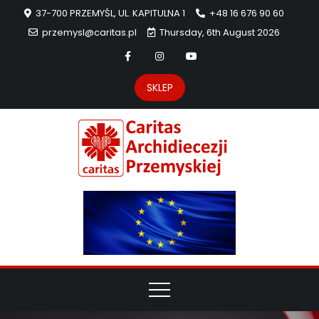
37-700 PRZEMYŚL, UL. KAPITULNA 1
+48 16 676 90 60
przemysl@caritas.pl
Thursday, 6th August 2026
SKLEP
Carit
Strona Caritas
Archidiecezji
Archidie
Przemyskiej –
pomoc
Przemys
potrzebującym
dzieła
miłosierdzia