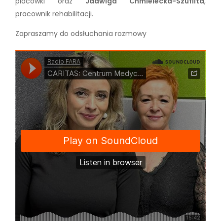
placówki oraz
Jadwiga Chmielecka-Szuflita
,
pracownik rehabilitacji.
Zapraszamy do odsłuchania rozmowy