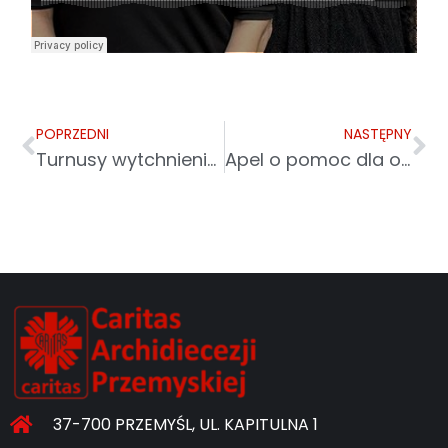
POPRZEDNI
NASTĘPNY
Turnusy wytchnieniowe dla dzieci z Ukrainy
Apel o pomoc dla ofiar trzęsienia ziemi w Turcji i Syrii
37-700 PRZEMYŚL, UL. KAPITULNA 1