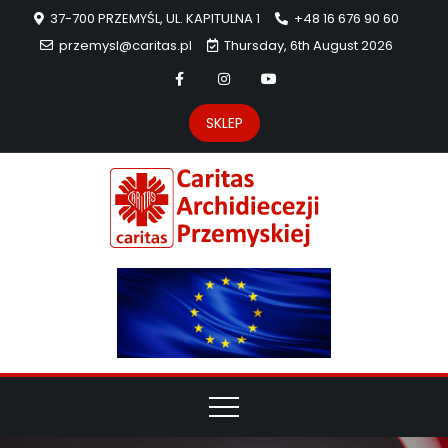
37-700 PRZEMYŚL, UL. KAPITULNA 1
+48 16 676 90 60
przemysl@caritas.pl
Thursday, 6th August 2026
SKLEP
Carit
Strona Caritas
Archidiecezji
Archidie
Przemyskiej –
pomoc
Przemys
potrzebującym
dzieła
miłosierdzia