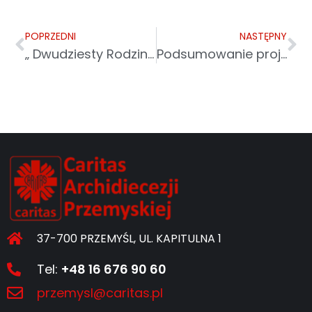
POPRZEDNI
NASTĘPNY
„ Dwudziesty Rodzinny Rejs” – XX Wiosenny Festyn Rodzinny
Podsumowanie projektu „Terapeutyczne obiadowanie”
37-700 PRZEMYŚL, UL. KAPITULNA 1
Tel:
+48 16 676 90 60
przemysl@caritas.pl