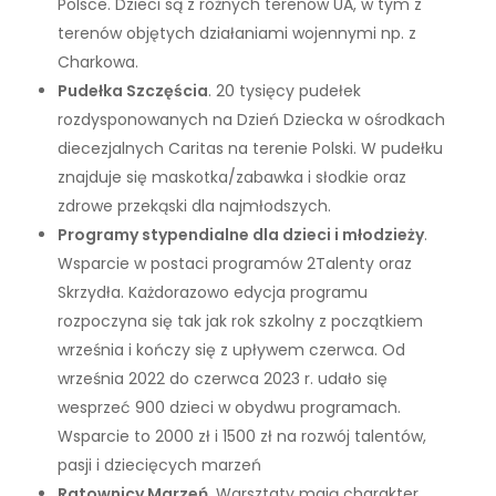
Polsce. Dzieci są z różnych terenów UA, w tym z
terenów objętych działaniami wojennymi np. z
Charkowa.
Pudełka Szczęścia
. 20 tysięcy pudełek
rozdysponowanych na Dzień Dziecka w ośrodkach
diecezjalnych Caritas na terenie Polski. W pudełku
znajduje się maskotka/zabawka i słodkie oraz
zdrowe przekąski dla najmłodszych.
Programy stypendialne dla dzieci i młodzieży
.
Wsparcie w postaci programów 2Talenty oraz
Skrzydła. Każdorazowo edycja programu
rozpoczyna się tak jak rok szkolny z początkiem
września i kończy się z upływem czerwca. Od
września 2022 do czerwca 2023 r. udało się
wesprzeć 900 dzieci w obydwu programach.
Wsparcie to 2000 zł i 1500 zł na rozwój talentów,
pasji i dziecięcych marzeń
Ratownicy Marzeń
. Warsztaty mają charakter