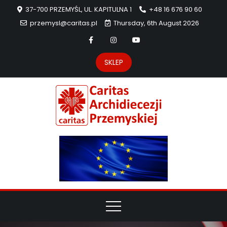
37-700 PRZEMYŚL, UL. KAPITULNA 1
+48 16 676 90 60
przemysl@caritas.pl
Thursday, 6th August 2026
SKLEP
Carit
Strona Caritas
Archidiecezji
Archidie
Przemyskiej –
pomoc
Przemys
potrzebującym
dzieła
miłosierdzia