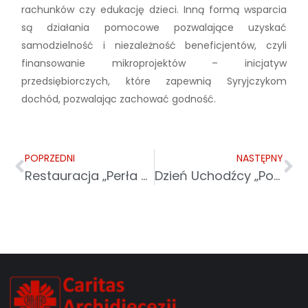
rachunków czy edukację dzieci. Inną formą wsparcia
są działania pomocowe pozwalające uzyskać
samodzielność i niezależność beneficjentów, czyli
finansowanie mikroprojektów – inicjatyw
przedsiębiorczych, które zapewnią Syryjczykom
dochód, pozwalając zachować godność.
POPRZEDNI
NASTĘPNY
Restauracja „Perła Przemyśla”
Dzień Uchodźcy „Pod wspólnym niebem” — za nami, ale emocje wciąż z nami