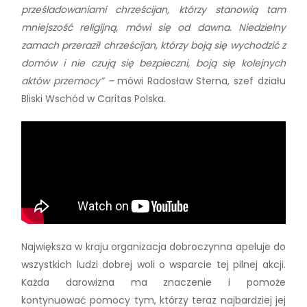
prześladowaniami chrześcijan, którzy stanowią tam
mniejszość religijną, mówi się od dawna. Niedzielny
zamach przeraził chrześcijan, którzy boją się wychodzić z
domów i nie czują się bezpieczni, boją się kolejnych
aktów przemocy” –
mówi Radosław Sterna, szef działu
Bliski Wschód w Caritas Polska.
Największa w kraju organizacja dobroczynna apeluje do
wszystkich ludzi dobrej woli o wsparcie tej pilnej akcji.
Każda darowizna ma znaczenie i pomoże
kontynuować pomocy tym, którzy teraz najbardziej jej