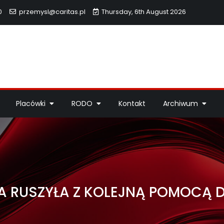
0
przemysl@caritas.pl
Thursday, 6th August 2026
hidiecezji Przemyskiej
idiecezji Przemyskiej – pomoc potrzebującym, dzieła miłosierdzi
Placówki
RODO
Kontakt
Archiwum
A RUSZYŁA Z KOLEJNĄ POMOCĄ D