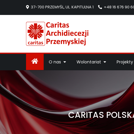
37-700 PRZEMYŚL, UL. KAPITULNA 1
+48 16 676 90 6
Caritas Arc
Strona Caritas Arch
O nas
Wolontariat
Projekty
CARITAS POLSK