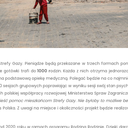
 Strefy Gazy. Pieniądze będą przekazane w trzech formach po
 gotówki trafi do
1000 r
odzin. Każda z nich otrzyma jednor
na podstawową opiekę medyczną. Polegać będzie na co najmniej j
sesjach grupowych poprawiając w wyniku sesji swój stan psychicz
h polskiej współpracy rozwojowej Ministerstwa Spraw Zagranic
ieść pomoc mieszkańcom Strefy Gazy. Nie byłoby to możliwe be
 Polska. Z uwagi na miejsce i okoliczności projekt będzie real
y od 2020 roku w ramach programu Rodzina Rodzinie. Dzięki d