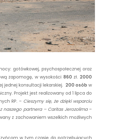
mocy: gotówkowej, psychospołecznej oraz
azową zapomogę, w wysokości
860
zł.
2000
ednej konsultacji lekarskiej.
200 osób
w
ny. Projekt jest realizowany od 1 lipca do
znych RP. –
Cieszymy się, że dzięki wsparciu
z naszego partnera – Caritas Jerozolima
–
izowany z zachowaniem wszelkich możliwych
arczyńcom w tym czasie do potrzebujących