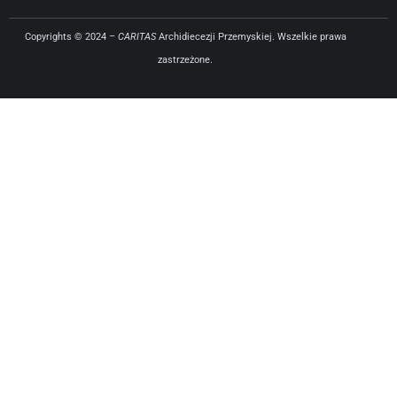
Copyrights © 2024 –
CARITAS
Archidiecezji Przemyskiej. Wszelkie prawa
zastrzeżone.