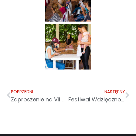
POPRZEDNI
NASTĘPNY
Zaproszenie na VII Archidiecezjalną Pielgrzymkę Osób Starszych i Chorych z odpustem jubileuszowym
Festiwal Wdzięczności „Złote Kłosy” 2025 – święto dobra i solidarności