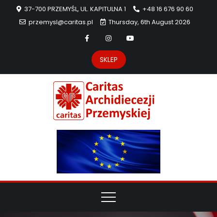
37-700 PRZEMYŚL, UL. KAPITULNA 1
+48 16 676 90 60
przemysl@caritas.pl
Thursday, 6th August 2026
SKLEP
Carit
Strona Caritas
Archidiecezji
Archidie
Przemyskiej –
pomoc
Przemys
potrzebującym
dzieła
miłosierdzia