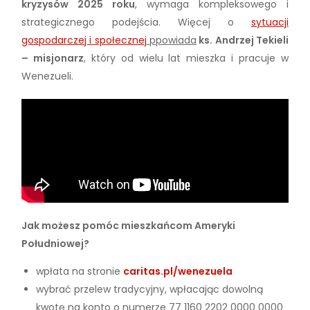
kryzysów 2025 roku
, wymaga kompleksowego i
strategicznego podejścia. Więcej o
sytuacji
gospodarczej i społecznej
ppowiada
ks. Andrzej Tekieli
– misjonarz
, który od wielu lat mieszka i pracuje w
Wenezueli.
Jak możesz pomóc mieszkańcom Ameryki
Południowej?
wpłata na stronie
caritas.pl/wenezuela
wybrać przelew tradycyjny, wpłacając dowolną
kwotę na konto o numerze 77 1160 2202 0000 0000