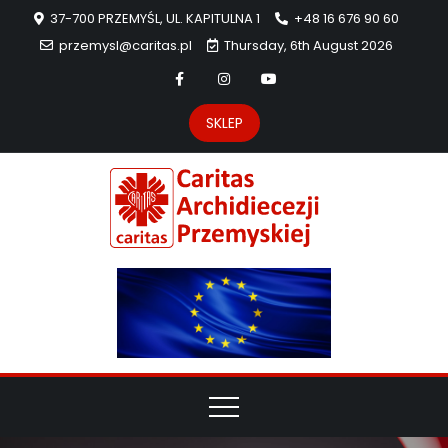
37-700 PRZEMYŚL, UL. KAPITULNA 1
+48 16 676 90 60
przemysl@caritas.pl
Thursday, 6th August 2026
SKLEP
Carit
Strona Caritas
Archidiecezji
Archidie
Przemyskiej –
pomoc
Przemys
potrzebującym
dzieła
miłosierdzia