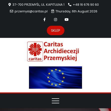
37-700 PRZEMYŚL, UL. KAPITULNA 1
+48 16 676 90 60
przemysl@caritas.pl
Thursday, 6th August 2026
SKLEP
Carit
Strona Caritas
Archidiecezji
Archidie
Przemyskiej –
pomoc
Przemys
potrzebującym
dzieła
miłosierdzia