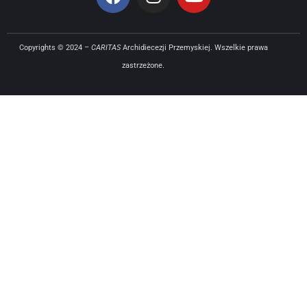
Copyrights © 2024 –
CARITAS
Archidiecezji Przemyskiej. Wszelkie prawa
zastrzeżone.