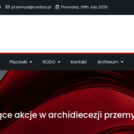
0
przemysl@caritas.pl
Thursday, 30th July 2026
hidiecezji Przemyskiej
idiecezji Przemyskiej – pomoc potrzebującym, dzieła miłosierdzi
Placówki
RODO
Kontakt
Archiwum
ące akcje w archidiecezji przemy