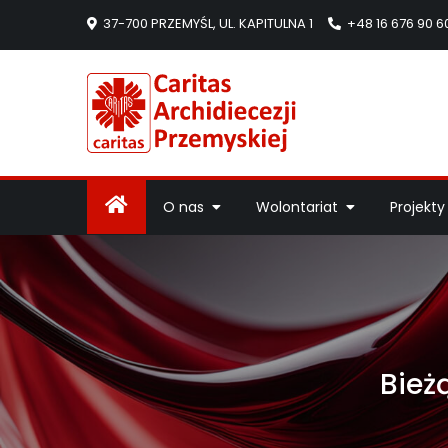
37-700 PRZEMYŚL, UL. KAPITULNA 1
+48 16 676 90 6
Caritas Arc
Strona Caritas Arch
O nas
Wolontariat
Projekty
Bież