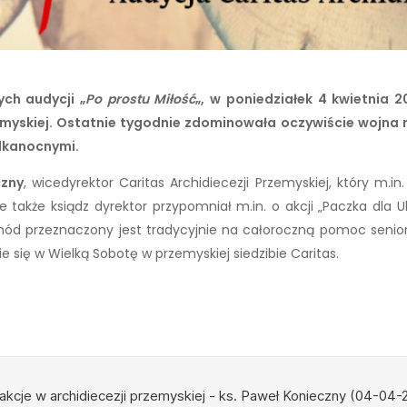
ch audycji „
Po prostu Miłość
„, w poniedziałek 4 kwietnia 2
zemyskiej. Ostatnie tygodnie zdominowała oczywiście wojna n
elkanocnymi.
czny
, wicedyrektor Caritas Archidiecezji Przemyskiej, który 
 także ksiądz dyrektor przypomniał m.in. o akcji „Paczka dla Uk
hód przeznaczony jest tradycyjnie na całoroczną pomoc senio
 się w Wielką Sobotę w przemyskiej siedzibie Caritas.