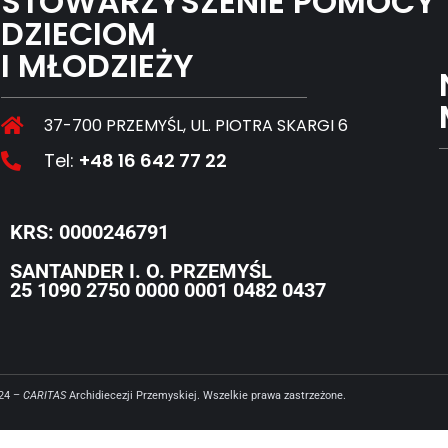
STOWARZYSZENIE POMOCY
DZIECIOM
I MŁODZIEŻY
37-700 PRZEMYŚL, UL. PIOTRA SKARGI 6
Tel:
+48 16 642 77 22
KRS: 0000246791
SANTANDER I. O. PRZEMYŚL
25 1090 2750 0000 0001 0482 0437
024 –
CARITAS
Archidiecezji Przemyskiej. Wszelkie prawa zastrzeżone.